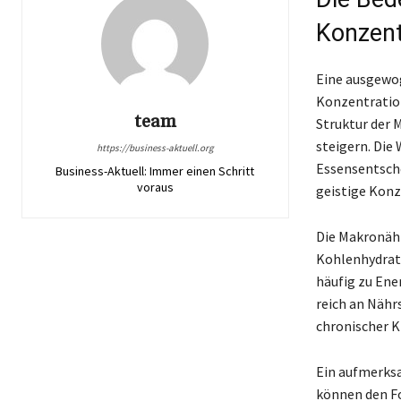
Konzent
Eine ausgewog
Konzentration
team
Struktur der 
steigern. Die 
https://business-aktuell.org
Essensentsche
Business-Aktuell: Immer einen Schritt
voraus
geistige Konz
Die Makronähr
Kohlenhydrate
häufig zu Ene
reich an Nähr
chronischer K
Ein aufmerks
können den Fo