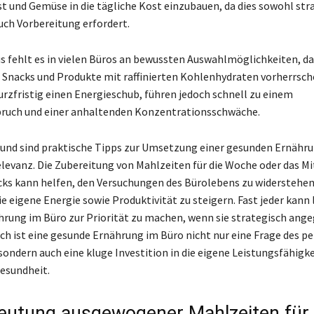
 und Gemüse in die tägliche Kost einzubauen, da dies sowohl str
uch Vorbereitung erfordert.
s fehlt es in vielen Büros an bewussten Auswahlmöglichkeiten, da
 Snacks und Produkte mit raffinierten Kohlenhydraten vorherrsch
urzfristig einen Energieschub, führen jedoch schnell zu einem
bruch und einer anhaltenden Konzentrationsschwäche.
und sind praktische Tipps zur Umsetzung einer gesunden Ernähr
levanz. Die Zubereitung von Mahlzeiten für die Woche oder das M
ks kann helfen, den Versuchungen des Bürolebens zu widerstehen
ie eigene Energie sowie Produktivität zu steigern. Fast jeder kann 
rung im Büro zur Priorität zu machen, wenn sie strategisch ang
lich ist eine gesunde Ernährung im Büro nicht nur eine Frage des p
ondern auch eine kluge Investition in die eigene Leistungsfähigke
Gesundheit.
eutung ausgewogener Mahlzeiten für