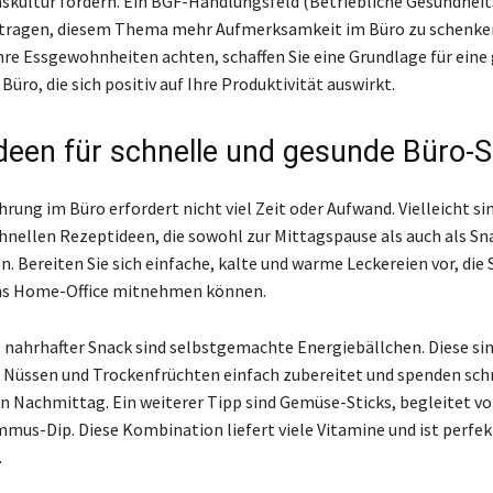
ultur fördern. Ein BGF-Handlungsfeld (Betriebliche Gesundheit
itragen, diesem Thema mehr Aufmerksamkeit im Büro zu schenken
hre Essgewohnheiten achten, schaffen Sie eine Grundlage für eine
üro, die sich positiv auf Ihre Produktivität auswirkt.
deen für schnelle und gesunde Büro-
ung im Büro erfordert nicht viel Zeit oder Aufwand. Vielleicht sin
hnellen Rezeptideen, die sowohl zur Mittagspause als auch als Sn
. Bereiten Sie sich einfache, kalte und warme Leckereien vor, die 
ns Home-Office mitnehmen können.
 nahrhafter Snack sind selbstgemachte Energiebällchen. Diese sin
 Nüssen und Trockenfrüchten einfach zubereitet und spenden sch
en Nachmittag. Ein weiterer Tipp sind Gemüse-Sticks, begleitet v
us-Dip. Diese Kombination liefert viele Vitamine und ist perfekt
.