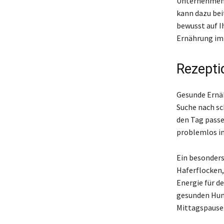
Unternehmensk
kann dazu be
bewusst auf I
Ernährung im B
Rezepti
Gesunde Ernähr
Suche nach sc
den Tag passen
problemlos i
Ein besonders
Haferflocken,
Energie für d
gesunden Humm
Mittagspause