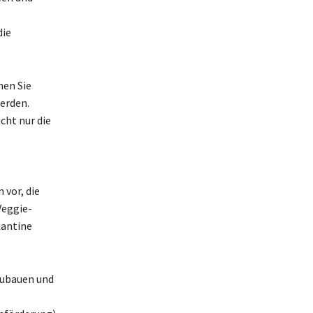
die
nen Sie
erden.
cht nur die
 vor, die
Veggie-
Kantine
zubauen und