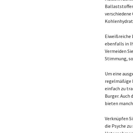
Ballaststoffen
verschiedene 
Kohlenhydrat
Eiweißreiche 
ebenfalls in 
Vermeiden Sie 
Stimmung, so
Um eine ausg
regelmäßige M
einfach zu tr
Burger. Auch 
bieten manchm
Verknüpfen S
die Psyche zu