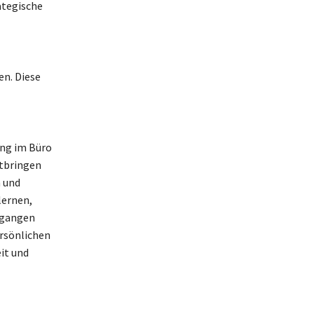
ategische
en. Diese
ung im Büro
itbringen
 und
lernen,
egangen
ersönlichen
it und