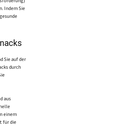
sförderung)
. Indem Sie
 gesunde
Snacks
d Sie auf der
acks durch
Sie
d aus
nelle
on einem
 für die