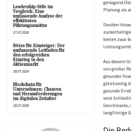
genügend Obst
Leadership-Stile im
Planung als a
Vergleich: Eine
umfassende Analyse der
effektivsten
Darüber hinau
Führungsansätze
zuckerhaltige
27.07.2026
bieten zwar k
Börse für Einsteiger: Der
Leistungsein
umfassende Leitfaden für
den erfolgreichen
Einstieg in den
Aus diesem Gr
Aktienmarkt
von großer Re
28.07.2026
gesunder Snac
gleichzeitig d
Blockchain für
Unternehmen: Chancen
gesunde Ernäh
und Herausforderungen
wird. Schließ
im digitalen Zeitalter
Geschmacks, s
28.07.2026
langfristige 
Die Bed