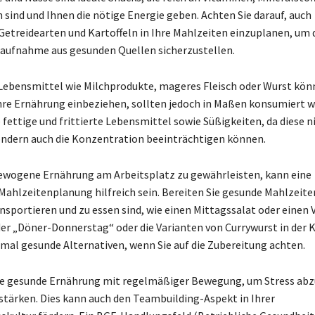
 sind und Ihnen die nötige Energie geben. Achten Sie darauf, auch
Getreidearten und Kartoffeln in Ihre Mahlzeiten einzuplanen, um 
aufnahme aus gesunden Quellen sicherzustellen.
Lebensmittel wie Milchprodukte, mageres Fleisch oder Wurst kön
Ihre Ernährung einbeziehen, sollten jedoch in Maßen konsumiert w
fettige und frittierte Lebensmittel sowie Süßigkeiten, da diese ni
ndern auch die Konzentration beeinträchtigen können.
ewogene Ernährung am Arbeitsplatz zu gewährleisten, kann eine
ahlzeitenplanung hilfreich sein. Bereiten Sie gesunde Mahlzeiten
ansportieren und zu essen sind, wie einen Mittagssalat oder einen 
der „Döner-Donnerstag“ oder die Varianten von Currywurst in der 
al gesunde Alternativen, wenn Sie auf die Zubereitung achten.
ie gesunde Ernährung mit regelmäßiger Bewegung, um Stress ab
 stärken. Dies kann auch den Teambuilding-Aspekt in Ihrer