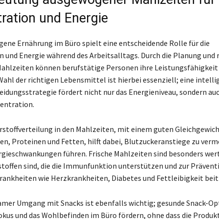
ration und Energie
ene Ernährung im Büro spielt eine entscheidende Rolle für die
 und Energie während des Arbeitsalltags. Durch die Planung und r
Mahlzeiten können berufstätige Personen ihre Leistungsfähigkeit
Wahl der richtigen Lebensmittel ist hierbei essenziell; eine intell
idungsstrategie fördert nicht nur das Energieniveau, sondern auc
entration.
stoffverteilung in den Mahlzeiten, mit einem guten Gleichgewich
n, Proteinen und Fetten, hilft dabei, Blutzuckeranstiege zu verme
rgieschwankungen führen. Frische Mahlzeiten sind besonders wertv
stoffen sind, die die Immunfunktion unterstützen und zur Prävent
rankheiten wie Herzkrankheiten, Diabetes und Fettleibigkeit beit
amer Umgang mit Snacks ist ebenfalls wichtig; gesunde Snack-Op
kus und das Wohlbefinden im Büro fördern, ohne dass die Produkt