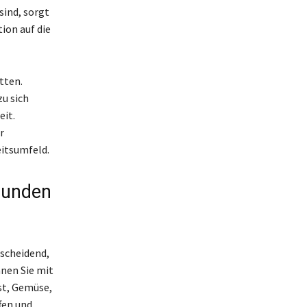
sind, sorgt
ion auf die
tten.
u sich
eit.
r
eitsumfeld.
sunden
tscheidend,
nnen Sie mit
st, Gemüse,
fen und