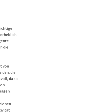
ichtige
 erheblich
igente
h die
t von
iden, die
oll, da sie
ion
ragen.
tionen
ivität