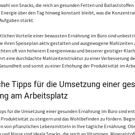
swahl von Snacks, die reich an gesunden Fetten und Ballaststoffen 
ie Energie über den Tag hinweg konstant bleibt, was die Konzentrat
Aufgaben stärkt.
tlichen Vorteile einer bewussten Ernährung im Büro sind unbestri
die ihren Speiseplan aktiv gestalten und ausgewogene Mahlzeiten z
hten oft von höherem Energieniveau und besserer geistiger Klarh
rt eine durchdachte Mahlzeitenstruktur zu einer Verbesserung de
esundheit und somit zu einer Erhöhung der Produktivität im Arb
che Tipps für die Umsetzung einer ge
ng am Arbeitsplatz
pps für die Umsetzung einer gesunden Ernährung im Büro sind en
 Produktivität zu steigern und das Wohlbefinden zu fördern. Begi
on von pflanzlichen Lebensmitteln in Ihre tägliche Ernährung. Ob
 und Nüsse sind ideale Snacks, die reich an Vitaminen, Mineralstof