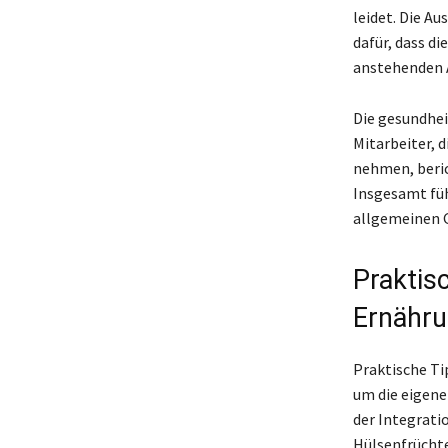
leidet. Die Au
dafür, dass d
anstehenden 
Die gesundhei
Mitarbeiter, 
nehmen, beric
Insgesamt füh
allgemeinen G
Praktis
Ernähru
Praktische Ti
um die eigene
der Integrati
Hülsenfrüchte