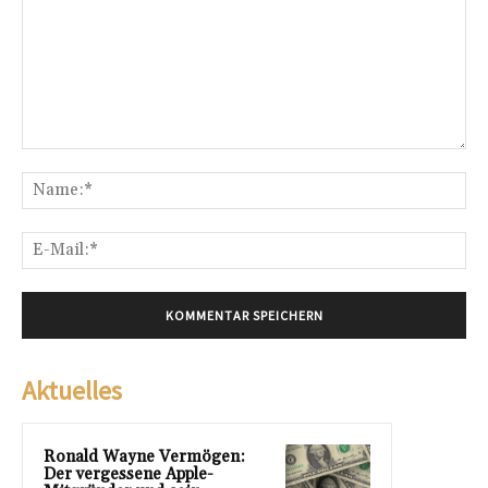
Kommentar:
Na
E-
Mai
Aktuelles
Ronald Wayne Vermögen:
Der vergessene Apple-