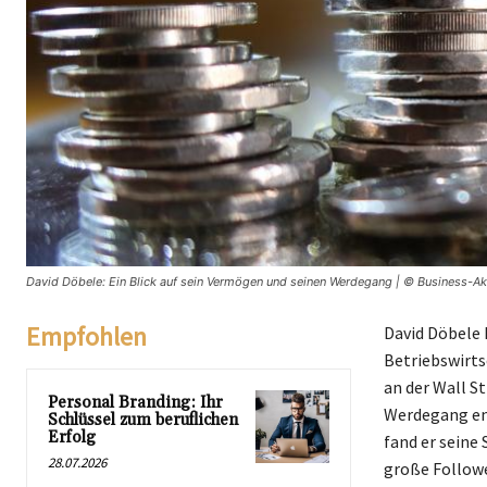
David Döbele: Ein Blick auf sein Vermögen und seinen Werdegang | © Business-Ak
Empfohlen
David Döbele 
Betriebswirts
an der Wall S
Personal Branding: Ihr
Werdegang ent
Schlüssel zum beruflichen
Erfolg
fand er seine
28.07.2026
große Followe