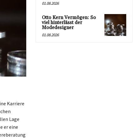
01.08.2026
Otto Kern Vermögen: So
viel hinterlässt der
Modedesigner
01.08.2026
ine Karriere
ichen
llen Lage
e er eine
iereberatung