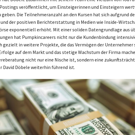
Postings veröffentlicht, um Einsteigerinnen und Einsteigern wert
u geben. Die Teilnehmeranzahl an den Kursen hat sich aufgrund d
 und der positiven Berichterstattung in Medien wie Inside-Wirtscha
örse exponentiell erhöht. Mit einer soliden Datengrundlage aus üb
ngen hat Pumpkincareers nicht nur die Kundenbindung intensivi
ch gezielt in weitere Projekte, die das Vermögen der Unternehmer 
Erfolge auf dem Markt und das stetige Wachstum der Firma mache
ereberatung nicht nur eine Nische ist, sondern eine zukunftsträch
r David Döbele weiterhin führend ist.