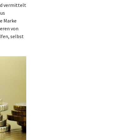
d vermittelt
aus
ke Marke
ieren von
fen, selbst