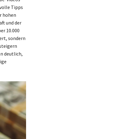
volle Tipps
er hohen
ft und der
er 10.000
ert, sondern
steigern
n deutlich,
tige