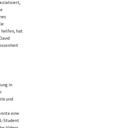
zialisiert,
ne
nes
ie
 helfen, hat
David
lossenheit
tung in
r
ele und
onnte eine
WL-Student
be-Videos