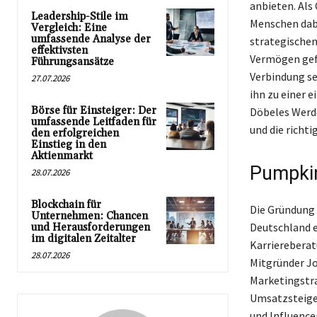
anbieten. Als
Leadership-Stile im
Menschen dabe
Vergleich: Eine
umfassende Analyse der
strategischen
effektivsten
Vermögen gefö
Führungsansätze
Verbindung se
27.07.2026
ihn zu einer 
Börse für Einsteiger: Der
Döbeles Werde
umfassende Leitfaden für
und die richti
den erfolgreichen
Einstieg in den
Aktienmarkt
Pumpkin
28.07.2026
Blockchain für
Die Gründung 
Unternehmen: Chancen
Deutschland e
und Herausforderungen
im digitalen Zeitalter
Karriereberat
28.07.2026
Mitgründer Jo
Marketingstra
Umsatzsteiger
und Influence