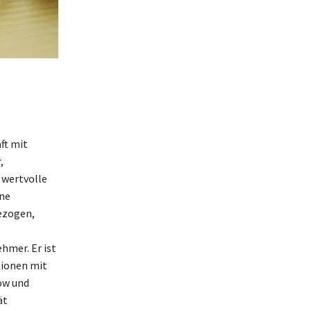
ft mit
,
 wertvolle
ine
ezogen,
hmer. Er ist
tionen mit
ow und
ät