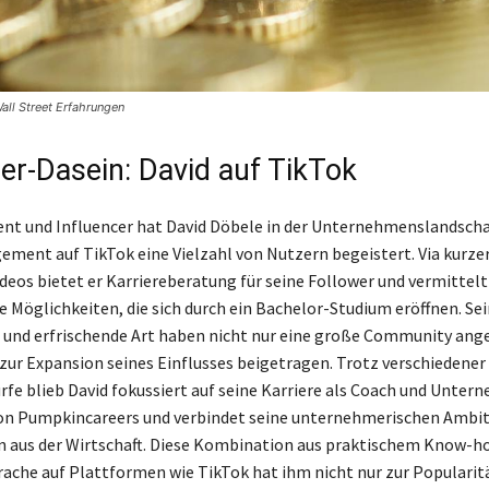
ll Street Erfahrungen
cer-Dasein: David auf TikTok
nt und Influencer hat David Döbele in der Unternehmenslandscha
ment auf TikTok eine Vielzahl von Nutzern begeistert. Via kurzer
deos bietet er Karriereberatung für seine Follower und vermittelt
ie Möglichkeiten, die sich durch ein Bachelor-Studium eröffnen. Se
 und erfrischende Art haben nicht nur eine große Community ang
zur Expansion seines Einflusses beigetragen. Trotz verschiedener
fe blieb David fokussiert auf seine Karriere als Coach und Unterne
on Pumpkincareers und verbindet seine unternehmerischen Ambi
 aus der Wirtschaft. Diese Kombination aus praktischem Know-h
rache auf Plattformen wie TikTok hat ihm nicht nur zur Popularit