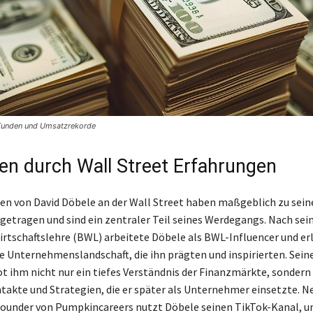
Kunden und Umsatzrekorde
n durch Wall Street Erfahrungen
en von David Döbele an der Wall Street haben maßgeblich zu sei
etragen und sind ein zentraler Teil seines Werdegangs. Nach se
irtschaftslehre (BWL) arbeitete Döbele als BWL-Influencer und er
ie Unternehmenslandschaft, die ihn prägten und inspirierten. Seine
ot ihm nicht nur ein tiefes Verständnis der Finanzmärkte, sondern
takte und Strategien, die er später als Unternehmer einsetzte. N
Founder von Pumpkincareers nutzt Döbele seinen TikTok-Kanal, u