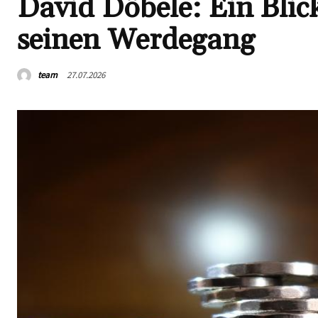
David Döbele: Ein Blic
seinen Werdegang
team
27.07.2026