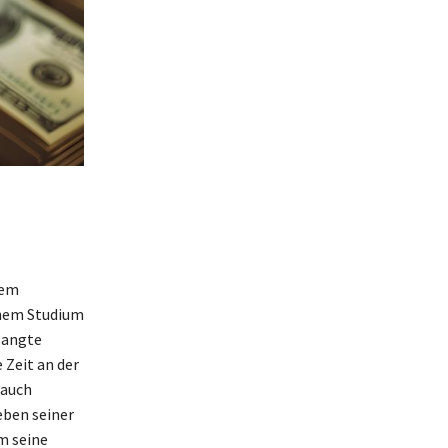
nem
inem Studium
langte
 Zeit an der
 auch
eben seiner
m seine