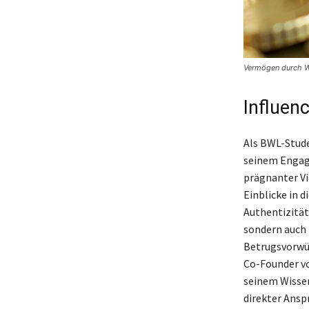
Vermögen durch Wa
Influen
Als BWL-Stude
seinem Engage
prägnanter Vi
Einblicke in d
Authentizität
sondern auch 
Betrugsvorwür
Co-Founder v
seinem Wissen
direkter Ansp