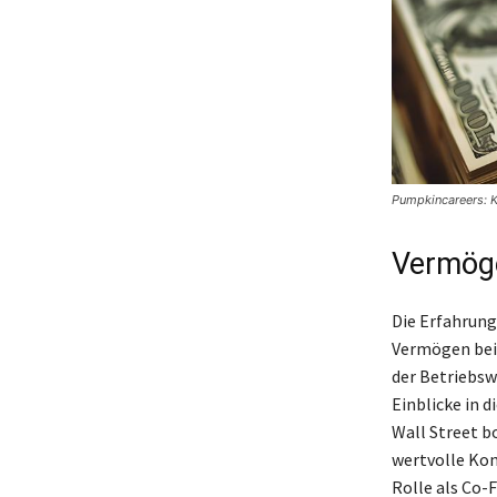
Pumpkincareers: 
Vermöge
Die Erfahrung
Vermögen beig
der Betriebsw
Einblicke in d
Wall Street b
wertvolle Kon
Rolle als Co-