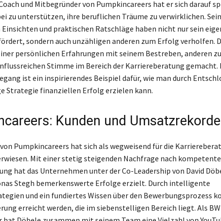
 Coach und Mitbegründer von Pumpkincareers hat er sich darauf spe
i zu unterstützen, ihre beruflichen Träume zu verwirklichen. Sei
 Einsichten und praktischen Ratschläge haben nicht nur sein eige
rdert, sondern auch unzähligen anderen zum Erfolg verholfen. D
iner persönlichen Erfahrungen mit seinem Bestreben, anderen zu
einflussreichen Stimme im Bereich der Karriereberatung gemacht. 
gang ist ein inspirierendes Beispiel dafür, wie man durch Entsch
ge Strategie finanziellen Erfolg erzielen kann.
careers: Kunden und Umsatzrekorde
von Pumpkincareers hat sich als wegweisend für die Karrierebera
rwiesen. Mit einer stetig steigenden Nachfrage nach kompetente
ung hat das Unternehmen unter der Co-Leadership von David Döb
nas Stegh bemerkenswerte Erfolge erzielt. Durch intelligente
tegien und ein fundiertes Wissen über den Bewerbungsprozess k
ung erreicht werden, die im siebenstelligen Bereich liegt. Als B
r hat Döbele zusammen mit seinem Team eine Vielzahl von YouTu