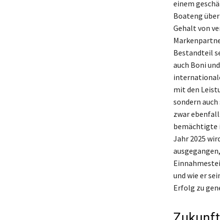
einem geschät
Boateng über 
Gehalt von ve
Markenpartner
Bestandteil 
auch Boni und 
international
mit den Leist
sondern auch 
zwar ebenfall
bemächtigte i
Jahr 2025 wi
ausgegangen, 
Einnahmestei
und wie er sei
Erfolg zu gen
Zukunft