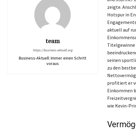
zeigte. Ansch
Hotspur in Eng
Engagements 
aktuell auf ru
Einkommensque
team
Titelgewinne 
https://business-aktuell.org
beeindruckend
Business-Aktuell: Immer einen Schritt
seinen sportl
voraus
zu den bestbe
Nettovermögen
profitiert er
Einkommen be
Freizeitvergn
wie Kevin-Pri
Vermöge