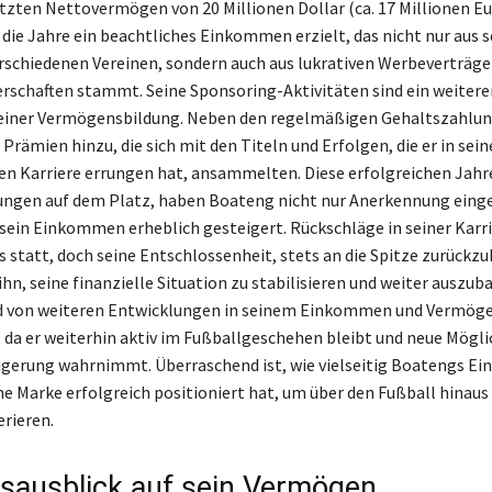
zten Nettovermögen von 20 Millionen Dollar (ca. 17 Millionen Eu
die Jahre ein beachtliches Einkommen erzielt, das nicht nur aus 
rschiedenen Vereinen, sondern auch aus lukrativen Werbeverträge
schaften stammt. Seine Sponsoring-Aktivitäten sind ein weitere
seiner Vermögensbildung. Neben den regelmäßigen Gehaltszahl
Prämien hinzu, die sich mit den Titeln und Erfolgen, die er in sein
en Karriere errungen hat, ansammelten. Diese erfolgreichen Jahr
ungen auf dem Platz, haben Boateng nicht nur Anerkennung eing
sein Einkommen erheblich gesteigert. Rückschläge in seiner Karr
s statt, doch seine Entschlossenheit, stets an die Spitze zurückz
hn, seine finanzielle Situation zu stabilisieren und weiter auszub
rd von weiteren Entwicklungen in seinem Einkommen und Vermög
da er weiterhin aktiv im Fußballgeschehen bleibt und neue Mögli
gerung wahrnimmt. Überraschend ist, wie vielseitig Boatengs E
ne Marke erfolgreich positioniert hat, um über den Fußball hinaus
erieren.
sausblick auf sein Vermögen