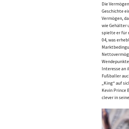
Die Vermögens
Geschichte ei
Vermögen, das
wie Gehälter 
spielte er fü
04, was erheb
Marktbedingun
Nettovermöge
Wendepunkte in
Interesse an 
Fußballer auc
„King“ auf si
Kevin Prince 
clever in sein