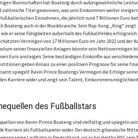
htigen Mannschaften hat Boateng durch außergewöhnliche Leistu
 zahlreiche Titel gewonnen, was sein Einkommen weiter steigern
fußballerischen Einnahmen, die jährlich rund 7 Millionen Euro be
ch Boateng auch in der Musikbranche. Sein Rap-Song „King“ zeigt
 wie er seine Fähigkeiten außerhalb des Fußballfeldes erfolgreich 
chätzten Vermögen von 17 Millionen Euro im Jahr 2021 und der Au
stum seiner finanziellen Anlagen könnte sein Nettovermögen bis
onen Euro ansteigen. Seine beständigen Einkünfte aus verschieden
estitionen geben Anlass zu einer positiven Prognose für seine fina
esamt spiegelt Kevin Prince Boatengs Vermögen die Erfolge seine
en Karriere wider und zeigt sein Talent, Einkommensmöglichkei
equellen des Fußballstars
uellen von Kevin-Prince Boateng sind vielfältig und spiegeln sei
e Karriere als Fußballspieler wider. Der deutsch-ghanaische Mitte
egann seine Laufbahn in Deutschland, wo er bei Hertha BSC sein 