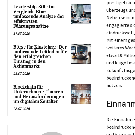
prestigeträc
Leadership-Stile im
überzeugt und
Vergleich: Eine
umfassende Analyse der
Neben seinen 
effektivsten
engagierte si
Führungsansätze
eindrucksvoll,
27.07.2026
Mit einem ges
Börse für Einsteiger: Der
weiteres Wach
umfassende Leitfaden für
etwa 10 Milli
den erfolgreichen
Einstieg in den
und kluge Inv
Aktienmarkt
Zukunft. Insg
28.07.2026
beeindruckend
nutzen.
Blockchain für
Unternehmen: Chancen
und Herausforderungen
im digitalen Zeitalter
Einnahm
28.07.2026
Die Einnahmeq
beeindruckend
und Stürmer b