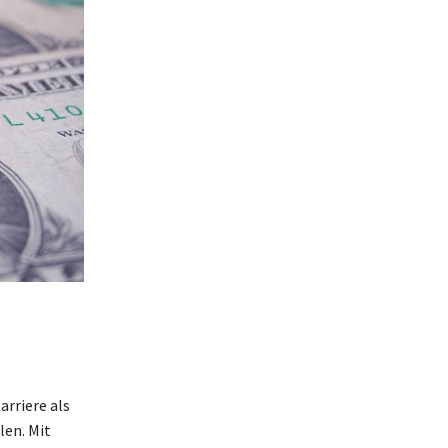
n
rriere als
en. Mit