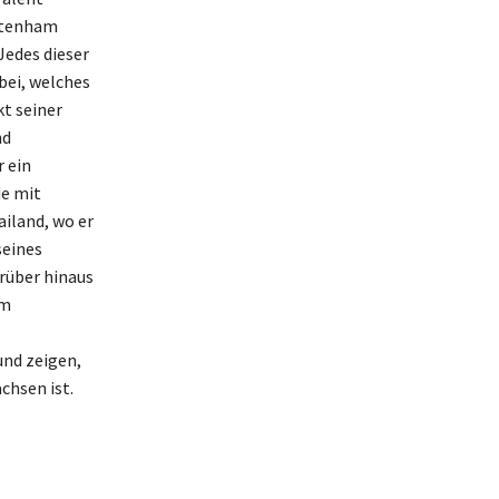
ottenham
Jedes dieser
ei, welches
kt seiner
nd
 ein
ie mit
ailand, wo er
seines
rüber hinaus
em
und zeigen,
chsen ist.