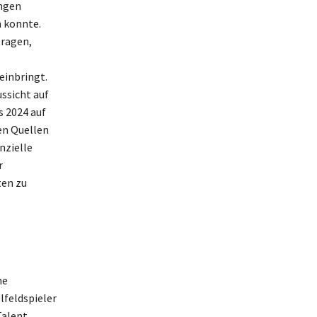
ngen
 konnte.
tragen,
einbringt.
ssicht auf
 2024 auf
en Quellen
nzielle
r
ten zu
ne
lfeldspieler
Talent