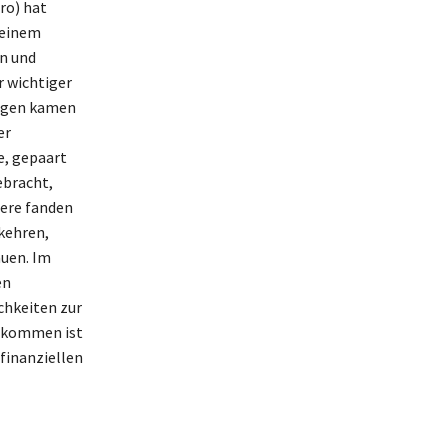
ro) hat
seinem
n und
r wichtiger
ungen kamen
er
e, gepaart
ebracht,
iere fanden
ukehren,
auen. Im
en
chkeiten zur
inkommen ist
 finanziellen