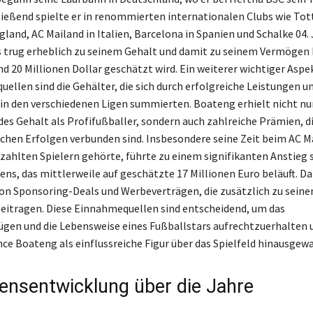
ließend spielte er in renommierten internationalen Clubs wie T
land, AC Mailand in Italien, Barcelona in Spanien und Schalke 04. 
trug erheblich zu seinem Gehalt und damit zu seinem Vermögen b
nd 20 Millionen Dollar geschätzt wird. Ein weiterer wichtiger Aspe
llen sind die Gehälter, die sich durch erfolgreiche Leistungen u
in den verschiedenen Ligen summierten. Boateng erhielt nicht nur
es Gehalt als Profifußballer, sondern auch zahlreiche Prämien, d
ichen Erfolgen verbunden sind. Insbesondere seine Zeit beim AC M
zahlten Spielern gehörte, führte zu einem signifikanten Anstieg 
s, das mittlerweile auf geschätzte 17 Millionen Euro beläuft. Da
 von Sponsoring-Deals und Werbeverträgen, die zusätzlich zu sein
itragen. Diese Einnahmequellen sind entscheidend, um das
ügen und die Lebensweise eines Fußballstars aufrechtzuerhalten 
nce Boateng als einflussreiche Figur über das Spielfeld hinausgewa
nsentwicklung über die Jahre