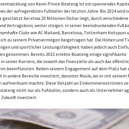
entwicklung von Kevin Prince Boateng ist ein spannendes Kapitel
nes der aufregendsten Fußballer der letzten Jahre. Bis 2024 wird s
 geschätzt bei etwa 20 Millionen Dollar liegt, durch verschieden
und Vertragsboni, weiter steigen. In seiner beeindruckenden Fußba
r namhafte Clubs wie AC Mailand, Barcelona, Tottenham Hotspurs 
lich zu seinem Privatvermögen beigetragen hat. Die Höhen und Ti
gen und sportlicher Leistungsfähigkeit haben jedoch auch Einflu
n genommen. Bereits 2021 erlebte Boateng einige signifikante
 seiner Karriere, die sowohl das finanzielle als auch das öffentli
ihm beeinflussten. Neben seinem Engagement auf dem Platz hat 
h in andere Bereiche investiert, darunter Musik, wo er mit seinem
ch aufmerksam machte. Diese Vielzahl an Einkommensströmen zei
Boateng nicht nur als Fußballer, sondern auch als Unternehmer ag
e Zukunft investiert.