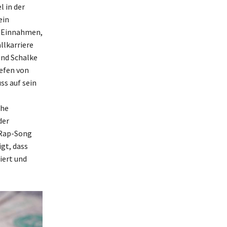
 in der
ein
e Einnahmen,
llkarriere
und Schalke
efen von
ss auf sein
che
der
 Rap-Song
gt, dass
iert und