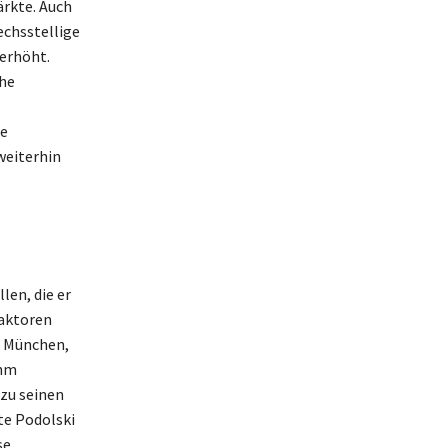
ärkte. Auch
echsstellige
 erhöht.
che
ne
weiterhin
en, die er
faktoren
n München,
ihm
 zu seinen
te Podolski
se