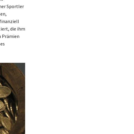
her Sportler
ben,
finanziell
iert, die ihm
n Prämien
les