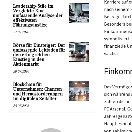
Karriere auf e
Leadership-Stile im
nach seinem R
Vergleich: Eine
umfassende Analyse der
Beträge durch
effektivsten
Besonders beme
Führungsansätze
Einkommensque
27.07.2026
symbolisiert. 
Börse für Einsteiger: Der
finanzielle U
umfassende Leitfaden für
wächst.
den erfolgreichen
Einstieg in den
Aktienmarkt
Einkomm
28.07.2026
Blockchain für
Das Vermögen 
Unternehmen: Chancen
sich während 
und Herausforderungen
im digitalen Zeitalter
zählen die an
28.07.2026
FC Arsenal, G
Jahresgehälte
Haupt-Einnahm
von zahlreich