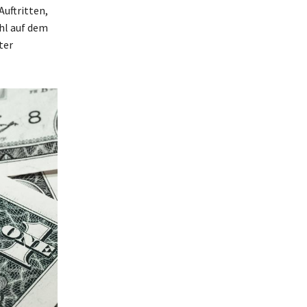
uftritten,
ohl auf dem
ter