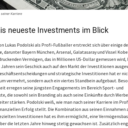
 seiner Karriere
is neueste Investments im Blick
on Lukas Podolski als Profi-Fußballer erstreckt sich über einige d
e, darunter Bayern München, Arsenal, Galatasaray und Vissel Kob
ruckenden Vermögen, das in Millionen US-Dollar gemessen wird, 
n Jahren sein Geschick auch auf den Markt der Investitionen ausge
eschäftsentscheidungen und strategische Investitionen hat er nic
um vermehrt, sondern auch ein viertes Standbein aufgebaut. Bes
it erregen seine jüngsten Engagements im Bereich Sport- und
te, die sowohl sein Branding als auch seine Einkünfte durch Werb
iter stärken. Podolski weiß, wie man nach seiner Karriere im Prof
inanziellen Erfolg stellt. Die Kombination aus seinen Einnahmen
ezielten Investitionen hat es ihm ermöglicht, eine Vermögensbas
über die letzten Jahre hinweg stetig gewachsen ist. Zusätzlich eng