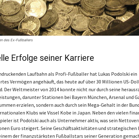
n des Ex-Fußballers
lle Erfolge seiner Karriere
indruckenden Laufbahn als Profi-Fußballer hat Lukas Podolski ein
es Vermögen angehäuft, das heute auf über 30 Millionen US-Dol
d. Der Weltmeister von 2014 konnte nicht nur durch seine heraus
eistungen, darunter Stationen bei Bayern München, Arsenal und G
mmen erzielen, sondern auch durch sein Mega-Gehalt in der Bun
ernationalen Klubs wie Vissel Kobe in Japan. Neben den vielen fina
Spieler ist Podolski auch als Unternehmer aktiv, was sein Nettov
lionen Euro steigert. Seine Geschäftsaktivitäten und strategische
einem der finanzstärksten Fußballstars seiner Generation gemac