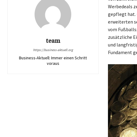
Werbedeals ze
gepflegt hat.
erweiterten s
vom Fußballsp
zusätzliche E
team
und langfrist
https://business-aktuell.org
Fundament ges
Business-Aktuell: Immer einen Schritt
voraus