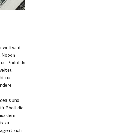
er weltweit
e. Neben
hat Podolski
weitet.
ht nur
ondere
edeals und
ifußball die
 aus dem
is zu
agiert sich