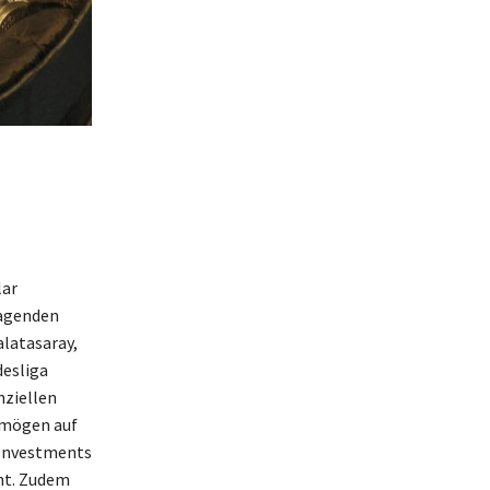
lar
ragenden
alatasaray,
desliga
nziellen
ermögen auf
n Investments
ht. Zudem