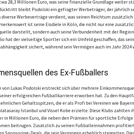
twa 28,3 Millionen Euro, was seine finanzielle Grundlage weiter st
ücktritt bleibt Podolski ein gefragter Werbeträger, der jährlich s
 diverse Werbeverträge verdient, was seinen Reichtum zusätzlich
rkenswert ist seine Eisdiele in Köln, die nicht nur eine zusätzli
lle darstellt, sondern auch seine Verbundenheit mit der Region
So hat der vielseitige Sportler sich ein Umfeld geschaffen, das sei
nabhängigkeit sichert, während sein Vermögen auch im Jahr 2024 
ensquellen des Ex-Fußballers
von Lukas Podolski erstreckt sich über mehrere Einkommensquell
seiner erfolgreichen Fußballkarriere erworben hat. Zu den Haupt
sehnlichen Gehaltsspitzen, die er als Profi bei Vereinen wie Bayer
alatasaray Istanbul und Vissel Kobe erzielte. Diese Klubs zahlten 
r in Millionen Euro, die neben den Prämien für sportliche Erfolge
en beitrugen. Zusätzlich zu seinen Fußballeinnahmen profitier
en Sponsoring-Deals, die sein Vermögen erheblich steigerten. Die