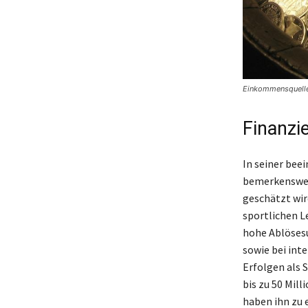
Einkommensquelle
Finanzie
In seiner bee
bemerkenswert
geschätzt wir
sportlichen L
hohe Ablösesu
sowie bei int
Erfolgen als 
bis zu 50 Mil
haben ihn zu 