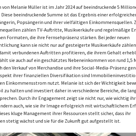
von Melanie Müller ist im Jahr 2024 auf beeindruckende 5 Million
Diese beeindruckende Summe ist das Ergebnis einer erfolgreichen
ängerin, Popsängerin und ihrer vielfältigen Einkommensquellen. 
equellen zählen TV-Auftritte, Musikverkäufe und regelmäßige 
nen Formaten, die ihre Fernsehpräsenz stärken. Bei jeder neuen
tlichung kann sie nicht nur auf gesteigerte Musikverkäufe zählen
damit verbundenen Auftritten profitieren, die ihrem Gehalt erhebl
hlt sie auch auf ein geschätztes Nebeneinkommen von rund 1,5 M
ch den Verkauf von Merchandise und ihre Social-Media-Präsenz gene
spekt ihrer finanziellen Diversifikation sind Immobilieninvestition
hen Einkommensstrom nutzt. Melanie ist sich der Wichtigkeit bewu
l zu halten und investiert daher in verschiedene Bereiche, die lang
prechen. Durch ihr Engagement zeigt sie nicht nur, wie wichtig ihr
ondern auch, wie sie ihr Image erfolgreich mit wirtschaftlichem Er
ieses kluge Management ihrer Ressourcen stellt sicher, dass ihr
 stetig wächst und sie für die Zukunft gut aufgestellt ist.