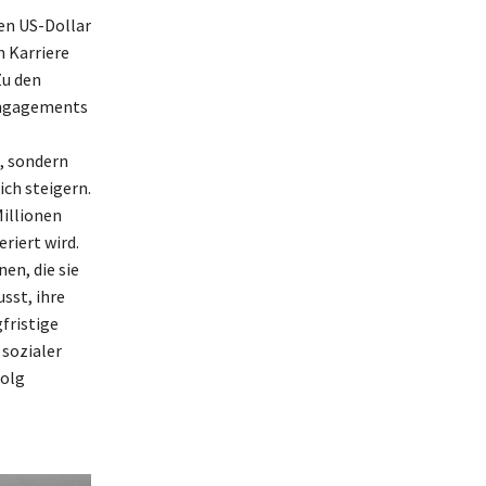
en US-Dollar
 Karriere
Zu den
Engagements
, sondern
ich steigern.
illionen
riert wird.
en, die sie
sst, ihre
fristige
 sozialer
folg