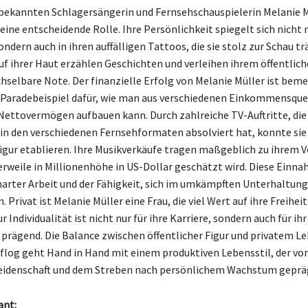
bekannten Schlagersängerin und Fernsehschauspielerin Melanie M
 eine entscheidende Rolle. Ihre Persönlichkeit spiegelt sich nicht n
ondern auch in ihren auffälligen Tattoos, die sie stolz zur Schau tr
f ihrer Haut erzählen Geschichten und verleihen ihrem öffentliche
hselbare Note. Der finanzielle Erfolg von Melanie Müller ist bem
in Paradebeispiel dafür, wie man aus verschiedenen Einkommensque
Nettovermögen aufbauen kann. Durch zahlreiche TV-Auftritte, die 
in den verschiedenen Fernsehformaten absolviert hat, konnte sie 
gur etablieren. Ihre Musikverkäufe tragen maßgeblich zu ihrem
lerweile in Millionenhöhe in US-Dollar geschätzt wird. Diese Einn
harter Arbeit und der Fähigkeit, sich im umkämpften Unterhaltun
 Privat ist Melanie Müller eine Frau, die viel Wert auf ihre Freiheit
r Individualität ist nicht nur für ihre Karriere, sondern auch für ihr
prägend. Die Balance zwischen öffentlicher Figur und privatem Leb
Erflog geht Hand in Hand mit einem produktiven Lebensstil, der vo
Leidenschaft und dem Streben nach persönlichem Wachstum gepräg
ant: