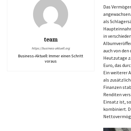
Das Vermögen 
angewachsen. 
als Schlagers
Haupteinnahm
in verschiede
team
Albumveröffen
https://business-aktuell.org
auch von den 
Business-Aktuell: Immer einen Schritt
Heutzutage zä
voraus
Euro, das dur
Ein weiterer A
als zusätzlic
Finanzen stabi
Renditen vers
Einsatz ist, s
kombiniert. D
Nettovermögen