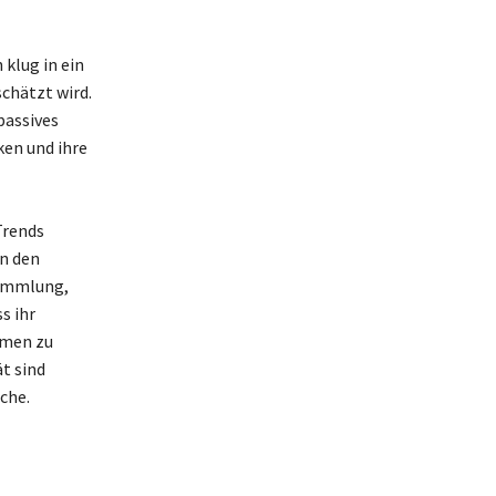
 klug in ein
schätzt wird.
passives
ken und ihre
Trends
in den
sammlung,
s ihr
mmen zu
ät sind
che.