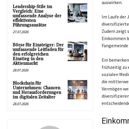
auswirken.
Leadership-Stile im
Vergleich: Eine
umfassende Analyse der
Im Laufe der J
effektivsten
diversifiziert
Führungsansätze
Zudem zeigt s
27.07.2026
Einkommen bes
Börse für Einsteiger: Der
Fangemeinde 
umfassende Leitfaden für
den erfolgreichen
Einstieg in den
Ein bemerkens
Aktienmarkt
frühzeitig zu
28.07.2026
sozialen Medi
die mittlerwei
Blockchain für
Unternehmen: Chancen
Vermögen weit
und Herausforderungen
diversifiziere
im digitalen Zeitalter
entscheidende
28.07.2026
Einkomm