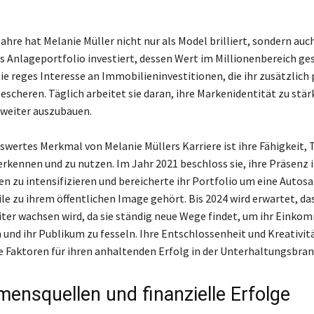
ahre hat Melanie Müller nicht nur als Model brilliert, sondern auch
es Anlageportfolio investiert, dessen Wert im Millionenbereich ge
ie reges Interesse an Immobilieninvestitionen, die ihr zusätzlich 
cheren. Täglich arbeitet sie daran, ihre Markenidentität zu stär
weiter auszubauen.
wertes Merkmal von Melanie Müllers Karriere ist ihre Fähigkeit, 
 erkennen und zu nutzen. Im Jahr 2021 beschloss sie, ihre Präsenz 
en zu intensifizieren und bereicherte ihr Portfolio um eine Auto
le zu ihrem öffentlichen Image gehört. Bis 2024 wird erwartet, das
er wachsen wird, da sie ständig neue Wege findet, um ihr Einko
n und ihr Publikum zu fesseln. Ihre Entschlossenheit und Kreativit
 Faktoren für ihren anhaltenden Erfolg in der Unterhaltungsbran
ensquellen und finanzielle Erfolge