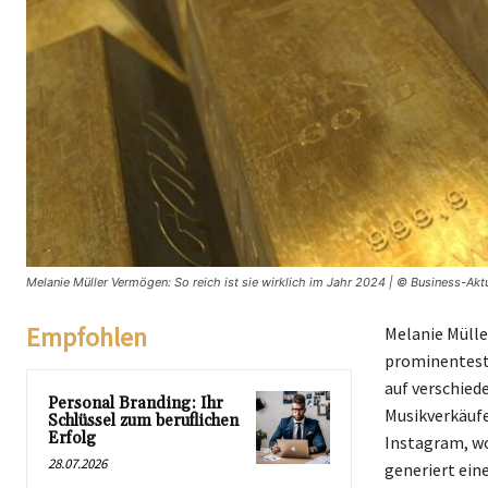
Melanie Müller Vermögen: So reich ist sie wirklich im Jahr 2024 | © Business-Aktu
Empfohlen
Melanie Müller
prominenteste
auf verschied
Personal Branding: Ihr
Musikverkäufe
Schlüssel zum beruflichen
Erfolg
Instagram, wo
28.07.2026
generiert ein