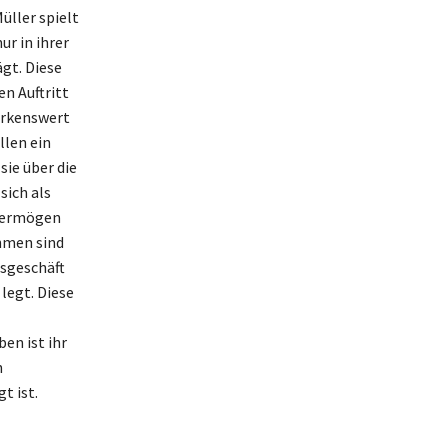
üller spielt
ur in ihrer
ägt. Diese
n Auftritt
erkenswert
llen ein
sie über die
sich als
 Vermögen
ahmen sind
gsgeschäft
 legt. Diese
en ist ihr
n
t ist.