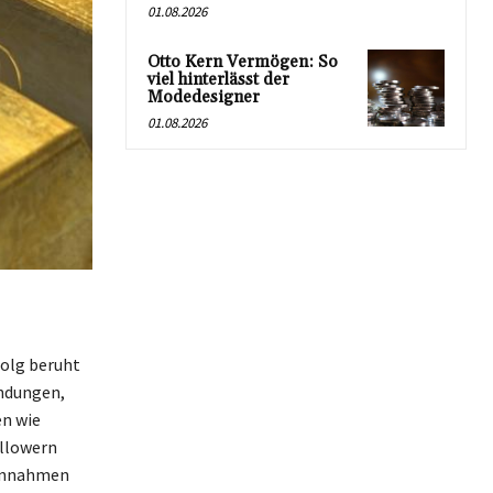
01.08.2026
Otto Kern Vermögen: So
viel hinterlässt der
Modedesigner
01.08.2026
folg beruht
endungen,
en wie
ollowern
einnahmen