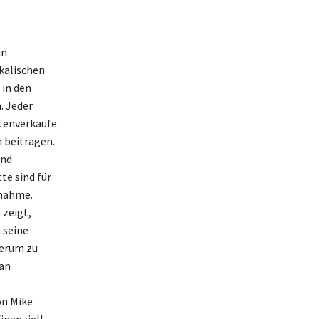
in
kalischen
 in den
. Jeder
ttenverkäufe
 beitragen.
und
te sind für
snahme.
 zeigt,
 seine
derum zu
 an
on Mike
finanziell