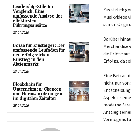
Leadership-Stile im
Zusätzlich ge
Vergleich: Eine
umfassende Analyse der
Musikvideos v
effektivsten
seinen Origin
Führungsansätze
27.07.2026
Darüber hinau
Börse für Einsteiger: Der
Merchandise-
umfassende Leitfaden für
die Erlöse aus
den erfolgreichen
Einstieg in den
Erfolgs, da se
Aktienmarkt
28.07.2026
Eine Betracht
nicht nur von
Blockchain für
Unternehmen: Chancen
Entscheidung
und Herausforderungen
Aspekte seine
im digitalen Zeitalter
moderne Strea
28.07.2026
Anstieg seine
Vermögens füh