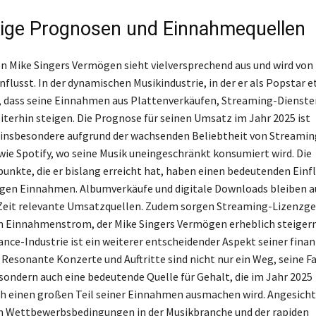
ige Prognosen und Einnahmequellen
on Mike Singers Vermögen sieht vielversprechend aus und wird vo
flusst. In der dynamischen Musikindustrie, in der er als Popstar et
, dass seine Einnahmen aus Plattenverkäufen, Streaming-Dienste
terhin steigen. Die Prognose für seinen Umsatz im Jahr 2025 ist
 insbesondere aufgrund der wachsenden Beliebtheit von Streamin
ie Spotify, wo seine Musik uneingeschränkt konsumiert wird. Die
unkte, die er bislang erreicht hat, haben einen bedeutenden Einfl
igen Einnahmen. Albumverkäufe und digitale Downloads bleiben au
it relevante Umsatzquellen. Zudem sorgen Streaming-Lizenzge
n Einnahmenstrom, der Mike Singers Vermögen erheblich steigern
nce-Industrie ist ein weiterer entscheidender Aspekt seiner finan
 Resonante Konzerte und Auftritte sind nicht nur ein Weg, seine
 sondern auch eine bedeutende Quelle für Gehalt, die im Jahr 2025
ch einen großen Teil seiner Einnahmen ausmachen wird. Angesicht
 Wettbewerbsbedingungen in der Musikbranche und der rapiden