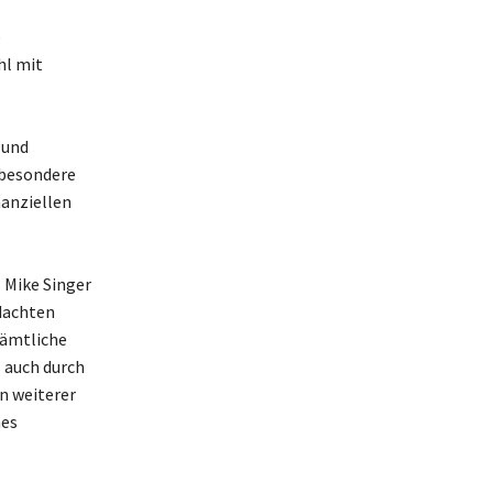
e
hl mit
 und
sbesondere
nanziellen
s Mike Singer
hdachten
sämtliche
 auch durch
n weiterer
nes