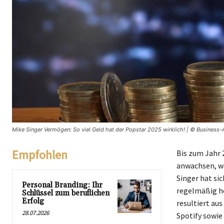
Mike Singer Vermögen: So viel Geld hat der Popstar 2025 wirklich! | © Business-A
Empfohlen
Bis zum Jahr 
anwachsen, wa
Singer hat si
Personal Branding: Ihr
regelmäßig ho
Schlüssel zum beruflichen
Erfolg
resultiert au
28.07.2026
Spotify sowie