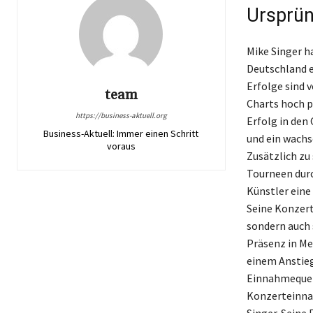
Ursprün
Mike Singer h
Deutschland e
Erfolge sind 
team
Charts hoch p
https://business-aktuell.org
Erfolg in den
Business-Aktuell: Immer einen Schritt
und ein wach
voraus
Zusätzlich zu
Tourneen durc
Künstler eine
Seine Konzerte
sondern auch s
Präsenz in Me
einem Anstieg
Einnahmequell
Konzerteinnah
Singer. Seine 