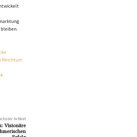
ntwickelt
rmarktung
 bleiben.
cke
en Reichtum
24
chster Artikel
k: Visionäre
ehmerischen