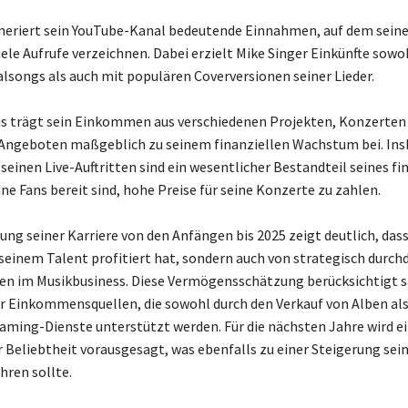
neriert sein YouTube-Kanal bedeutende Einnahmen, auf dem sein
iele Aufrufe verzeichnen. Dabei erzielt Mike Singer Einkünfte sowo
alsongs als auch mit populären Coverversionen seiner Lieder.
s trägt sein Einkommen aus verschiedenen Projekten, Konzerten
Angeboten maßgeblich zu seinem finanziellen Wachstum bei. In
 seinen Live-Auftritten sind ein wesentlicher Bestandteil seines fi
ine Fans bereit sind, hohe Preise für seine Konzerte zu zahlen.
ung seiner Karriere von den Anfängen bis 2025 zeigt deutlich, das
 seinem Talent profitiert hat, sondern auch von strategisch durc
en im Musikbusiness. Diese Vermögensschätzung berücksichtigt 
r Einkommensquellen, die sowohl durch den Verkauf von Alben als
ming-Dienste unterstützt werden. Für die nächsten Jahre wird ei
r Beliebtheit vorausgesagt, was ebenfalls zu einer Steigerung sei
ren sollte.