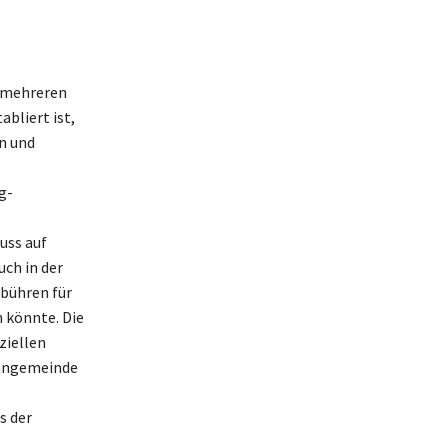
n mehreren
abliert ist,
n und
g-
uss auf
ch in der
bühren für
 könnte. Die
ziellen
 Fangemeinde
s der