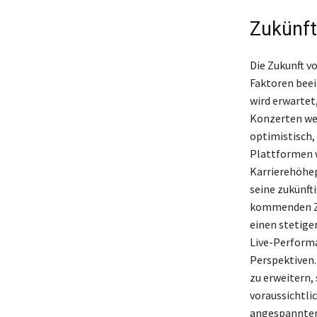
Zukünft
Die Zukunft v
Faktoren beein
wird erwartet
Konzerten wei
optimistisch,
Plattformen w
Karrierehöhep
seine zukünft
kommenden Ze
einen stetige
Live-Performa
Perspektiven.
zu erweitern,
voraussichtli
angespannten