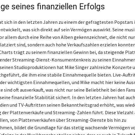
ge seines finanziellen Erfolgs
at sich in den letzten Jahren zu einem der gefragtesten Popstars 
ntwickelt, was sich direkt auf sein Vermögen auswirkt. Seine musi
vor allem durch eine Reihe von Alben gekennzeichnet, die nicht nur
latziert sind, sondern auch hohe Verkaufszahlen erzielen konnten
 Charts trägt zu seinem finanziellen Gewinn bei, da steigende Pla
sender Streaming-Dienst-Konsumentenkreis zu seinen Einnahmen
 seinen Studioproduktionen hat Mike Singer zahlreiche Konzerte 
hgeführt, die ihm eine stabile Einnahmequelle bieten. Live-Auftrit
 der wichtigsten Einnahmequellen, und Mike macht hier keine Au
 sind oft ausverkauft, was nicht nur seine Beliebtheit bei den Fans
eine finanzielle Stabilität sichert. In den letzten Jahren hat auch
dien und TV-Auftritten seinen Bekanntheitsgrad erhöht, was wie
 der Plattenverkäufe und Streaming-Zahlen führt. Diese Vielzahl
en, von Plattenverkäufen über Streaming-Dienste bis hin zu
men, bildet die Grundlage für das stetig wachsende Vermögen v
Erfolge in der Musikbranche stellen sicher, dass er auch in Zukunft 