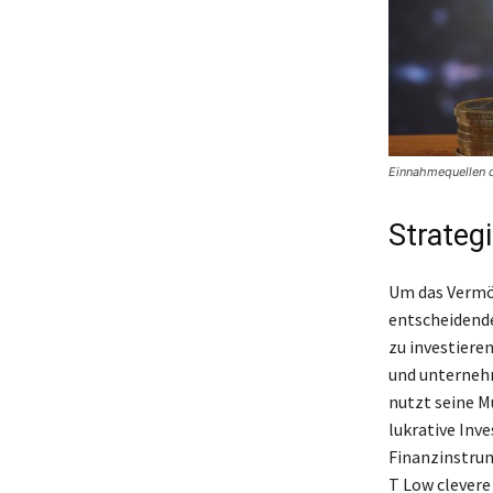
Einnahmequellen d
Strateg
Um das Vermög
entscheidende
zu investiere
und unternehm
nutzt seine M
lukrative Inve
Finanzinstrum
T Low clevere