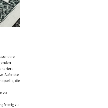
besondere
igenden
eneriert
ve-Auftritte
equelle, die
s
n zu
gfristig zu