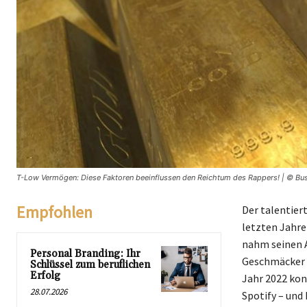
T-Low Vermögen: Diese Faktoren beeinflussen den Reichtum des Rappers! | © Bus
Empfohlen
Der talentier
letzten Jahre
nahm seinen A
Personal Branding: Ihr
Geschmäcker v
Schlüssel zum beruflichen
Erfolg
Jahr 2022 kon
28.07.2026
Spotify – und 