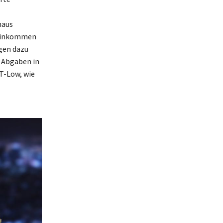
naus
s Einkommen
agen dazu
e Abgaben in
T-Low, wie