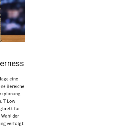
verness
lage eine
ene Bereiche
anzplanung
e. T Low
gbrett für
e Wahl der
ung verfolgt