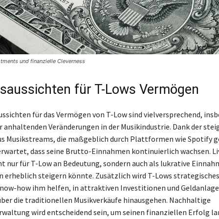
tments und finanzielle Cleverness
saussichten für T-Lows Vermögen
ussichten für das Vermögen von T-Low sind vielversprechend, ins
r anhaltenden Veränderungen in der Musikindustrie. Dank der ste
 Musikstreams, die maßgeblich durch Plattformen wie Spotify g
erwartet, dass seine Brutto-Einnahmen kontinuierlich wachsen. Li
t nur für T-Low an Bedeutung, sondern auch als lukrative Einnahm
 erheblich steigern könnte. Zusätzlich wird T-Lows strategische
Know-how ihm helfen, in attraktiven Investitionen und Geldanlage
über die traditionellen Musikverkäufe hinausgehen. Nachhaltige
altung wird entscheidend sein, um seinen finanziellen Erfolg lan