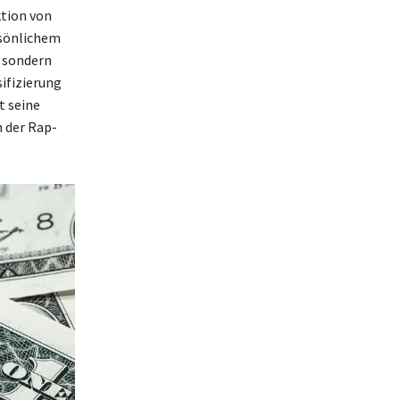
ktion von
rsönlichem
, sondern
sifizierung
t seine
n der Rap-