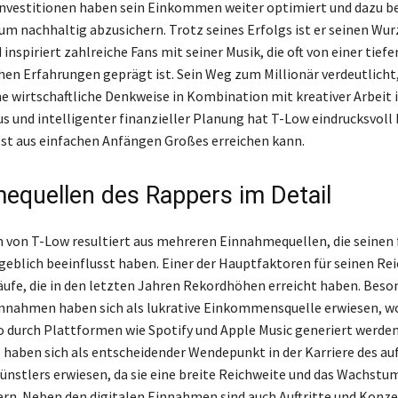
nvestitionen haben sein Einkommen weiter optimiert und dazu b
um nachhaltig abzusichern. Trotz seines Erfolgs ist er seinen Wur
inspiriert zahlreiche Fans mit seiner Musik, die oft von einer tief
hen Erfahrungen geprägt ist. Sein Weg zum Millionär verdeutlicht,
e wirtschaftliche Denkweise in Kombination mit kreativer Arbeit i
us und intelligenter finanzieller Planung hat T-Low eindrucksvoll
st aus einfachen Anfängen Großes erreichen kann.
equellen des Rappers im Detail
von T-Low resultiert aus mehreren Einnahmequellen, die seinen 
eblich beeinflusst haben. Einer der Hauptfaktoren für seinen Re
äufe, die in den letzten Jahren Rekordhöhen erreicht haben. Beson
nnahmen haben sich als lukrative Einkommensquelle erwiesen, w
o durch Plattformen wie Spotify und Apple Music generiert werden
haben sich als entscheidender Wendepunkt in der Karriere des a
nstlers erwiesen, da sie eine breite Reichweite und das Wachstum
ern. Neben den digitalen Einnahmen sind auch Auftritte und Konze