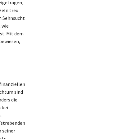
eigetragen,
zeln treu
en Sehnsucht
 wie
st. Mit dem
 bewiesen,
finanziellen
ichtum sind
ders die
obei
.
ufstrebenden
 seiner
rte