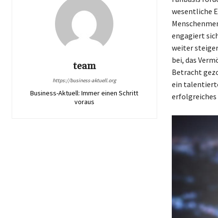
wesentliche 
Menschenmenge
engagiert sic
weiter steige
bei, das Verm
team
Betracht gez
https://business-aktuell.org
ein talentier
Business-Aktuell: Immer einen Schritt
erfolgreiches
voraus