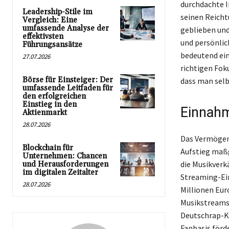
durchdachte I
Leadership-Stile im
seinen Reicht
Vergleich: Eine
umfassende Analyse der
geblieben und 
effektivsten
und persönlic
Führungsansätze
bedeutend ein
27.07.2026
richtigen Fok
Börse für Einsteiger: Der
dass man selb
umfassende Leitfaden für
den erfolgreichen
Einstieg in den
Einnahm
Aktienmarkt
28.07.2026
Das Vermögen 
Blockchain für
Aufstieg maßg
Unternehmen: Chancen
die Musikverk
und Herausforderungen
im digitalen Zeitalter
Streaming-Ei
28.07.2026
Millionen Eur
Musikstreams 
Deutschrap-Kü
Fanbasis förd