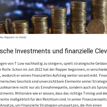
es Rappers im Detail
ische Investments und finanzielle Cle
en von T Low nachhaltig zu steigern, spielt strategische Geldan
 Rolle. Schon im Juli 2022 hat der Rapper begonnen, in verschied
n, wodurch er seinen finanziellen Aufstieg weiter vorantreibt. Fin
erisches Geschick sind unverzichtbare Elemente seiner Strategi
usikkarriere nicht nur als Einnahmequelle, sondern auch als Sprun
stments. Millionäre wie er wissen, dass das richtige Timing und di
ente maßgeblich für den Reichtum sind. In seiner Finanzverwalt
 Ansätze, um finanzielle Strategien umzusetzen, die ihm einen