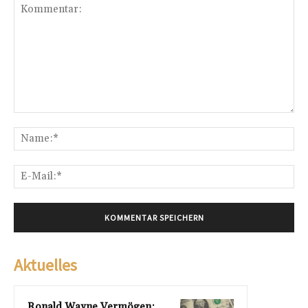
Kommentar:
Na
E-
Mai
Aktuelles
Ronald Wayne Vermögen: