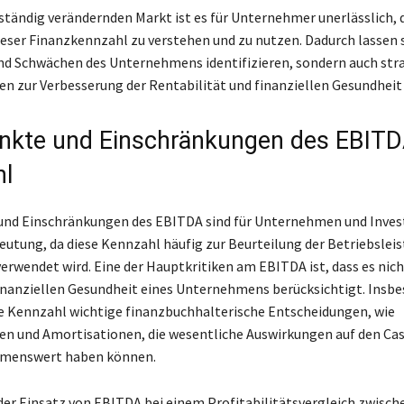
 ständig verändernden Markt ist es für Unternehmer unerlässlich, 
ser Finanzkennzahl zu verstehen und zu nutzen. Dadurch lassen s
nd Schwächen des Unternehmens identifizieren, sondern auch str
n zur Verbesserung der Rentabilität und finanziellen Gesundheit 
unkte und Einschränkungen des EBITD
hl
und Einschränkungen des EBITDA sind für Unternehmen und Inves
eutung, da diese Kennzahl häufig zur Beurteilung der Betriebslei
verwendet wird. Eine der Hauptkritiken am EBITDA ist, dass es nich
inanziellen Gesundheit eines Unternehmens berücksichtigt. Insb
se Kennzahl wichtige finanzbuchhalterische Entscheidungen, wie
n und Amortisationen, die wesentliche Auswirkungen auf den Ca
menswert haben können.
er Einsatz von EBITDA bei einem Profitabilitätsvergleich zwisch