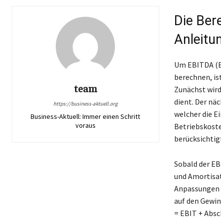
Die Ber
Anleitu
Um EBITDA (Ea
berechnen, is
team
Zunächst wird
dient. Der nä
https://business-aktuell.org
welcher die E
Business-Aktuell: Immer einen Schritt
voraus
Betriebskoste
berücksichtig
Sobald der EB
und Amortisat
Anpassungen s
auf den Gewin
= EBIT + Absc