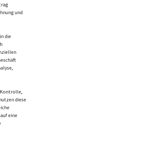
trag
chnung und
in die
ch
nziellen
Geschäft
alyse,
 Kontrolle,
nutzen diese
eiche
auf eine
e