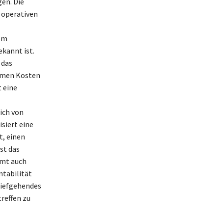
en. Die
 operativen
dem
kannt ist.
 das
samen Kosten
 eine
ich von
siert eine
t, einen
st das
mmt auch
ntabilität
 tiefgehendes
reffen zu