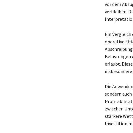
vor dem Abzug
verbleiben. D
Interpretation
Ein Vergleich
operative Eff
Abschreibunge
Belastungen w
erlaubt. Dies
insbesondere 
Die Anwendung
sondern auch 
Profitabilitä
zwischen Unt
stärkere Wett
Investitionen