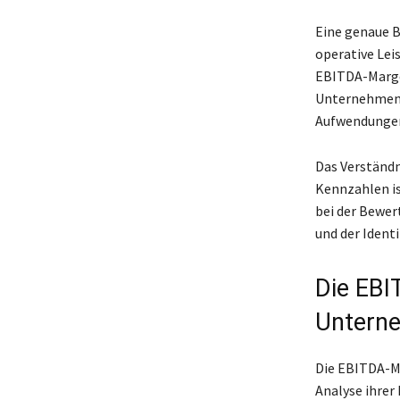
Eine genaue B
operative Lei
EBITDA-Marge.
Unternehmens
Aufwendungen 
Das Verständ
Kennzahlen is
bei der Bewer
und der Ident
Die EBI
Untern
Die EBITDA-Ma
Analyse ihrer