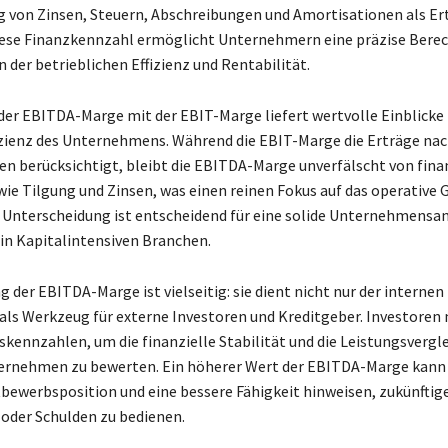
 von Zinsen, Steuern, Abschreibungen und Amortisationen als Er
iese Finanzkennzahl ermöglicht Unternehmern eine präzise Bere
 der betrieblichen Effizienz und Rentabilität.
 der EBITDA-Marge mit der EBIT-Marge liefert wertvolle Einblicke 
izienz des Unternehmens. Während die EBIT-Marge die Erträge na
n berücksichtigt, bleibt die EBITDA-Marge unverfälscht von fina
ie Tilgung und Zinsen, was einen reinen Fokus auf das operative 
e Unterscheidung ist entscheidend für eine solide Unternehmensan
in Kapitalintensiven Branchen.
 der EBITDA-Marge ist vielseitig: sie dient nicht nur der internen
als Werkzeug für externe Investoren und Kreditgeber. Investoren 
tskennzahlen, um die finanzielle Stabilität und die Leistungsvergl
ernehmen zu bewerten. Ein höherer Wert der EBITDA-Marge kann 
bewerbsposition und eine bessere Fähigkeit hinweisen, zukünftig
 oder Schulden zu bedienen.