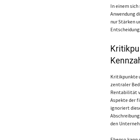
In einem sich
Anwendung die
nur Stärken u
Entscheidunge
Kritikp
Kennza
Kritikpunkte 
zentraler Bed
Rentabilität 
Aspekte der f
ignoriert die
Abschreibunge
den Unterneh
Ebenso kann d