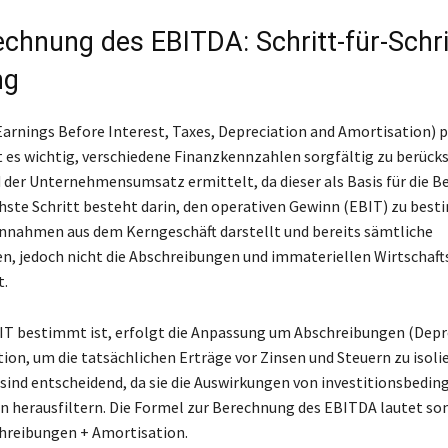
echnung des EBITDA: Schritt-für-Schri
ng
rnings Before Interest, Taxes, Depreciation and Amortisation) p
t es wichtig, verschiedene Finanzkennzahlen sorgfältig zu berücks
 der Unternehmensumsatz ermittelt, da dieser als Basis für die 
chste Schritt besteht darin, den operativen Gewinn (EBIT) zu bes
innahmen aus dem Kerngeschäft darstellt und bereits sämtliche
n, jedoch nicht die Abschreibungen und immateriellen Wirtschaft
t.
IT bestimmt ist, erfolgt die Anpassung um Abschreibungen (Depr
ion, um die tatsächlichen Erträge vor Zinsen und Steuern zu isolie
ind entscheidend, da sie die Auswirkungen von investitionsbedi
n herausfiltern. Die Formel zur Berechnung des EBITDA lautet so
hreibungen + Amortisation.