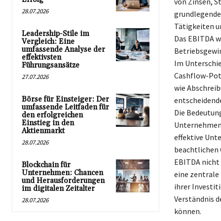
von Zinsen, S
28.07.2026
grundlegende 
Tätigkeiten u
Leadership-Stile im
Das EBITDA wir
Vergleich: Eine
umfassende Analyse der
Betriebsgewin
effektivsten
Im Unterschie
Führungsansätze
Cashflow-Pot
27.07.2026
wie Abschreib
Börse für Einsteiger: Der
entscheidende
umfassende Leitfaden für
Die Bedeutung
den erfolgreichen
Einstieg in den
Unternehmen i
Aktienmarkt
effektive Unt
28.07.2026
beachtlichen 
EBITDA nicht
Blockchain für
Unternehmen: Chancen
eine zentrale 
und Herausforderungen
ihrer Investi
im digitalen Zeitalter
Verständnis d
28.07.2026
können.