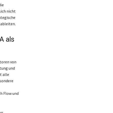
die
ich nicht
ategische
ableiten.
A als
toren von
stung und
t alle
esondere
sh Flow und
en