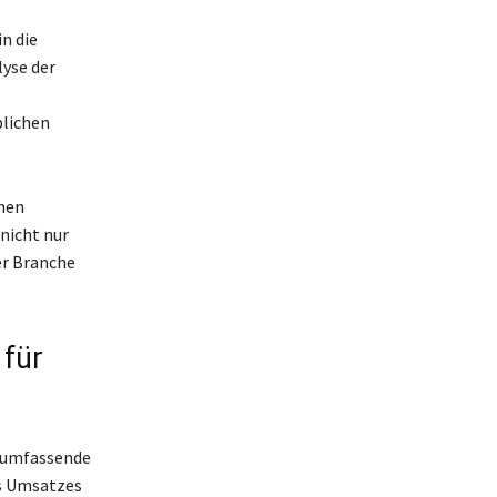
n die
lyse der
blichen
nen
nicht nur
er Branche
für
e umfassende
es Umsatzes