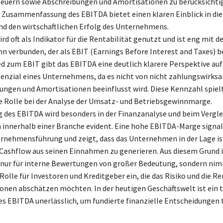
teuern sowie Abschreibungen und Amortisationen zu berücksichtig
Zusammenfassung des EBITDA bietet einen klaren Einblick in die
nd den wirtschaftlichen Erfolg des Unternehmens.
d oft als Indikator für die Rentabilität genutzt und ist eng mit 
n verbunden, der als EBIT (Earnings Before Interest and Taxes) be
d zum EBIT gibt das EBITDA eine deutlich klarere Perspektive auf
enzial eines Unternehmens, da es nicht von nicht zahlungswirk
ungen und Amortisationen beeinflusst wird. Diese Kennzahl spielt
 Rolle bei der Analyse der Umsatz- und Betriebsgewinnmarge.
 des EBITDA wird besonders in der Finanzanalyse und beim Vergle
nnerhalb einer Branche evident. Eine hohe EBITDA-Marge signali
ernehmensführung und zeigt, dass das Unternehmen in der Lage is
Cashflow aus seinen Einnahmen zu generieren. Aus diesem Grund i
 nur für interne Bewertungen von großer Bedeutung, sondern ni
Rolle für Investoren und Kreditgeber ein, die das Risiko und die Re
tionen abschätzen möchten. In der heutigen Geschäftswelt ist ein
es EBITDA unerlässlich, um fundierte finanzielle Entscheidungen t