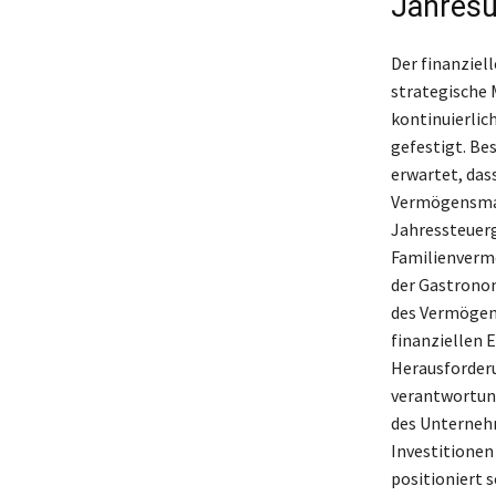
Jahresu
Der finanziel
strategische
kontinuierlic
gefestigt. Bes
erwartet, das
Vermögensman
Jahressteuerg
Familienvermö
der Gastronom
des Vermögens
finanziellen E
Herausforderu
verantwortung
des Unternehm
Investitionen
positioniert 