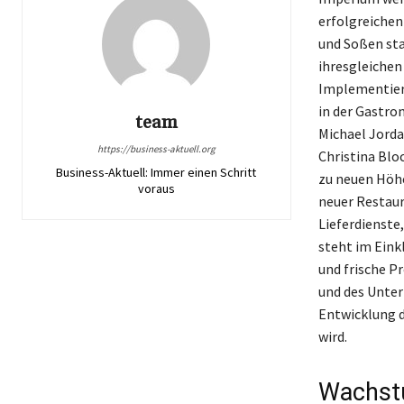
erfolgreichen
und Soßen sta
ihresgleichen 
Implementieru
in der Gastro
team
Michael Jorda
https://business-aktuell.org
Christina Blo
Business-Aktuell: Immer einen Schritt
zu neuen Höhe
voraus
neuer Restaur
Lieferdienste
steht im Eink
und frische P
und des Unter
Entwicklung d
wird.
Wachstu