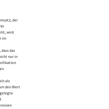
msatz, der
rkt
eht, wird
e im
 dass das
icht nur in
sifikation
den
ch als
 um den Wert
ngelegte
t
ensiven