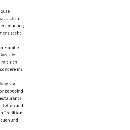
House
at sich im
ögensplanung
mens steht,
r Familie
kus, die
 mit sich
besondere im
ffung von
konzept sind
Restaurants
rstellen und
on Tradition
bauen und