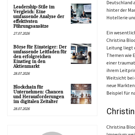
Deutschland a
Leadership-Stile im
hinter der Ma
Vergleich: Eine
umfassende Analyse der
Hotellerie un
effektivsten
Führungsansätze
Ein wesentlic
27.07.2026
Christina Blo
Börse für Einsteiger: Der
Leitung liegt
umfassende Leitfaden für
Themen wie E
den erfolgreichen
Einstieg in den
einer traumat
Aktienmarkt
ihrem Leitpri
28.07.2026
Weitsicht bei
neue Markten
Blockchain für
Unternehmen: Chancen
Beispiel für 
und Herausforderungen
im digitalen Zeitalter
28.07.2026
Christi
Christina Blo
Imperium wei