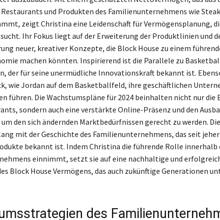
 Restaurants und Produkten des Familienunternehmens wie Steak
mmt, zeigt Christina eine Leidenschaft für Vermögensplanung, di
sucht. Ihr Fokus liegt auf der Erweiterung der Produktlinien und d
ng neuer, kreativer Konzepte, die Block House zu einem führend
nomie machen könnten. Inspirierend ist die Parallele zu Basketba
n, der für seine unermüdliche Innovationskraft bekannt ist. Eben
ck, wie Jordan auf dem Basketballfeld, ihre geschäftlichen Unte
n führen. Die Wachstumspläne für 2024 beinhalten nicht nur die 
ants, sondern auch eine verstärkte Online-Präsenz und den Ausba
, um den sich ändernden Marktbedürfnissen gerecht zu werden. Die
lang mit der Geschichte des Familienunternehmens, das seit jeher 
rodukte bekannt ist. Indem Christina die führende Rolle innerhalb 
nehmens einnimmt, setzt sie auf eine nachhaltige und erfolgreic
es Block House Vermögens, das auch zukünftige Generationen un
msstrategien des Familienunterneh