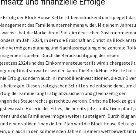
msatz und finanzielle Erfolge
le Erfolg der Block House Kette ist beeindruckend und spiegelt das
 Management des Familienunternehmens wider. Mit einem Jahresu
h wächst, hat die Marke ihren Platz im deutschen Gastronomiema
onders im Jahr 2024, in dem die Erbschaft an Christina Block anst
s die Vermögensplanung und Nachlassregelung eine zentrale Roll
agement spielen. Durch die Berücksichtigung des neuen
esetzes 2024 und des Einkommensteuertarifs wird sichergestellt,
gen optimal verwaltet werden kann. Die Block House Kette hat n
ie Erfolg, sondern auch in Immobilieninvestitionen, die zur Diver
 beitragen. Diese strategischen Schritte sind entscheidend, um 
rfolg der Familie langfristig abzusichern und gleichzeitig den
ngen des Steuerrechts gerecht zu werden. Christina Block zeigt si
sbewusste Hüterin des Erbes, die bereits jetzt Initiativen plant,
ens und das Familienvermögen weiter zu steigern. Durch klug a
 und einen soliden finanziellen Plan wird die Block House Kette gu
sein, um auch in den kommenden Jahren in einem wettbewerbsint