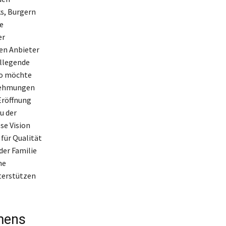
s, Burgern
e
er
en Anbieter
lllegende
so möchte
rnehmungen
Eröffnung
u der
se Vision
für Qualität
der Familie
he
terstützen
mens