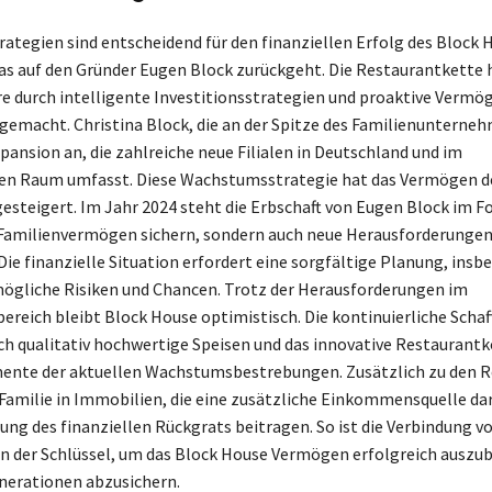
tegien sind entscheidend für den finanziellen Erfolg des Block 
s auf den Gründer Eugen Block zurückgeht. Die Restaurantkette h
re durch intelligente Investitionsstrategien und proaktive Verm
emacht. Christina Block, die an der Spitze des Familienunterneh
pansion an, die zahlreiche neue Filialen in Deutschland und im
en Raum umfasst. Diese Wachstumsstrategie hat das Vermögen de
gesteigert. Im Jahr 2024 steht die Erbschaft von Eugen Block im Fo
 Familienvermögen sichern, sondern auch neue Herausforderungen
Die finanzielle Situation erfordert eine sorgfältige Planung, ins
mögliche Risiken und Chancen. Trotz der Herausforderungen im
reich bleibt Block House optimistisch. Die kontinuierliche Scha
h qualitativ hochwertige Speisen und das innovative Restaurant
mente der aktuellen Wachstumsbestrebungen. Zusätzlich zu den 
e Familie in Immobilien, die eine zusätzliche Einkommensquelle da
rung des finanziellen Rückgrats beitragen. So ist die Verbindung v
n der Schlüssel, um das Block House Vermögen erfolgreich auszu
nerationen abzusichern.