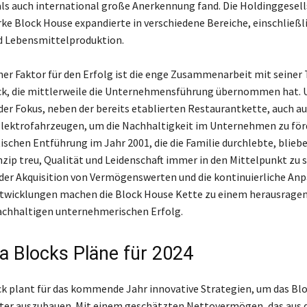
ls auch international große Anerkennung fand. Die Holdinggesell
rke Block House expandierte in verschiedene Bereiche, einschließl
d Lebensmittelproduktion.
her Faktor für den Erfolg ist die enge Zusammenarbeit mit seiner
ck, die mittlerweile die Unternehmensführung übernommen hat. U
 der Fokus, neben der bereits etablierten Restaurantkette, auch 
lektrofahrzeugen, um die Nachhaltigkeit im Unternehmen zu för
ischen Entführung im Jahr 2001, die die Familie durchlebte, bliebe
nzip treu, Qualität und Leidenschaft immer in den Mittelpunkt zu s
 der Akquisition von Vermögenswerten und die kontinuierliche An
twicklungen machen die Block House Kette zu einem herausrage
nachhaltigen unternehmerischen Erfolg.
na Blocks Pläne für 2024
ck plant für das kommende Jahr innovative Strategien, um das Bl
ter auszubauen. Mit einem geschätzten Nettovermögen, das aus 