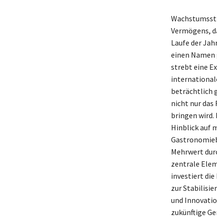
Wachstumsstra
Vermögens, da
Laufe der Jah
einen Namen g
strebt eine Ex
international
beträchtlich 
nicht nur das
bringen wird. 
Hinblick auf 
Gastronomiebe
Mehrwert durc
zentrale Ele
investiert di
zur Stabilisie
und Innovatio
zukünftige Ge