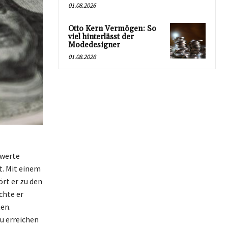
01.08.2026
Otto Kern Vermögen: So
viel hinterlässt der
Modedesigner
01.08.2026
swerte
. Mit einem
rt er zu den
chte er
ten.
zu erreichen