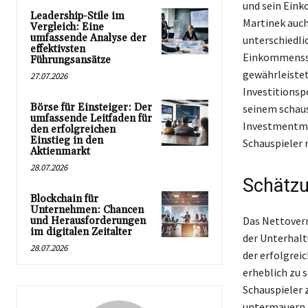
und sein Eink
Leadership-Stile im
Martinek auch 
Vergleich: Eine
umfassende Analyse der
unterschiedli
effektivsten
Einkommensstr
Führungsansätze
gewährleistet 
27.07.2026
Investitionspo
Börse für Einsteiger: Der
seinem schaus
umfassende Leitfaden für
Investmentman
den erfolgreichen
Einstieg in den
Schauspieler 
Aktienmarkt
28.07.2026
Schätz
Blockchain für
Unternehmen: Chancen
Das Nettoverm
und Herausforderungen
im digitalen Zeitalter
der Unterhalt
28.07.2026
der erfolgrei
erheblich zu
Schauspieler z
untermauern. 