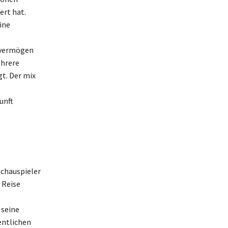
ert hat.
ine
overmögen
ehrere
gt. Der mix
unft
Schauspieler
 Reise
 seine
entlichen