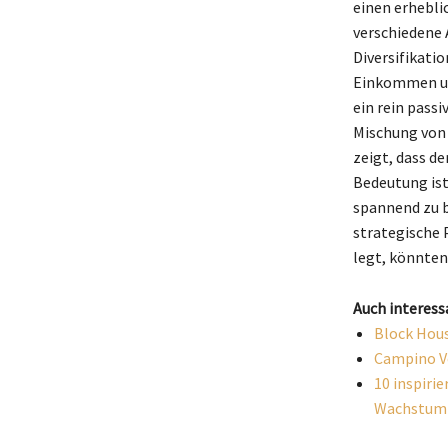
einen erhebli
verschiedene 
Diversifikatio
Einkommen und
ein rein pass
Mischung von
zeigt, dass de
Bedeutung ist.
spannend zu be
strategische 
legt, könnten
Auch interess
Block Hous
Campino Ve
10 inspiri
Wachstum