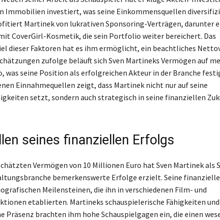
in Immobilien investiert, was seine Einkommensquellen diversifizi
ofitiert Martinek von lukrativen Sponsoring-Verträgen, darunter e
it CoverGirl-Kosmetik, die sein Portfolio weiter bereichert. Das
l dieser Faktoren hat es ihm ermöglicht, ein beachtliches Nett
chätzungen zufolge beläuft sich Sven Martineks Vermögen auf m
, was seine Position als erfolgreichen Akteur in der Branche festi
enen Einnahmequellen zeigt, dass Martinek nicht nur auf seine
igkeiten setzt, sondern auch strategisch in seine finanziellen Zuk
len seines finanziellen Erfolgs
chätzten Vermögen von 10 Millionen Euro hat Sven Martinek als 
altungsbranche bemerkenswerte Erfolge erzielt. Seine finanzielle
ografischen Meilensteinen, die ihn in verschiedenen Film- und
tionen etablierten. Martineks schauspielerische Fähigkeiten und
e Präsenz brachten ihm hohe Schauspielgagen ein, die einen wes