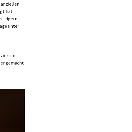
nanziellen
gt hat.
steigern,
age unter
izierten
ler gemacht