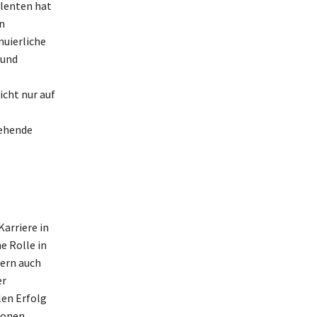
alenten hat
n
nuierliche
 und
icht nur auf
gehende
arriere in
e Rolle in
dern auch
er
len Erfolg
ionen