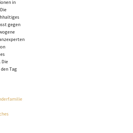
ionen in
 Die
chhaltiges
usst gegen
ewogene
nanzexperten
von
 es
 Die
n den Tag
nderfamilie
iches