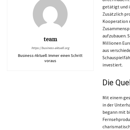
getätigt und 
Zusätzlich pr
Kooperation m
Zusammenspie
aufzubauen. S
team
Millionen Euro
https://business-aktuell.org
aus verschied
Business-Aktuell: Immer einen Schritt
Schauspielfäh
voraus
investiert.
Die Quel
Mit einem ges
in der Unterh
begann mit bi
Fernsehproduk
charismatisch