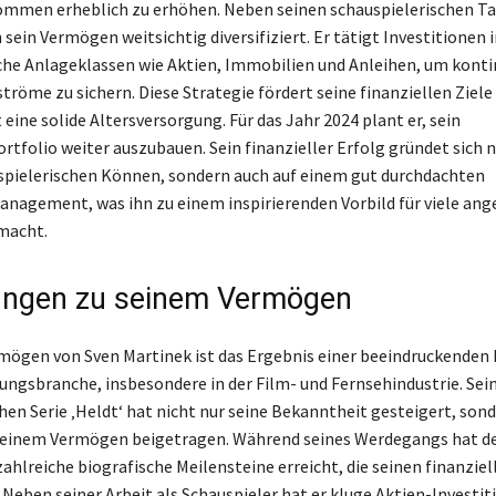
ommen erheblich zu erhöhen. Neben seinen schauspielerischen T
sein Vermögen weitsichtig diversifiziert. Er tätigt Investitionen i
che Anlageklassen wie Aktien, Immobilien und Anleihen, um konti
öme zu sichern. Diese Strategie fördert seine finanziellen Ziele
eine solide Altersversorgung. Für das Jahr 2024 plant er, sein
rtfolio weiter auszubauen. Sein finanzieller Erfolg gründet sich n
pielerischen Können, sondern auch auf einem gut durchdachten
agement, was ihn zu einem inspirierenden Vorbild für viele an
macht.
ungen zu seinem Vermögen
ögen von Sven Martinek ist das Ergebnis einer beeindruckenden K
ungsbranche, insbesondere in der Film- und Fernsehindustrie. Sein
chen Serie ‚Heldt‘ hat nicht nur seine Bekanntheit gesteigert, son
 seinem Vermögen beigetragen. Während seines Werdegangs hat d
ahlreiche biografische Meilensteine erreicht, die seinen finanziel
Neben seiner Arbeit als Schauspieler hat er kluge Aktien-Investit