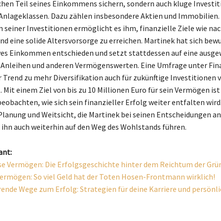
chen Teil seines Einkommens sichern, sondern auch kluge Investit
Anlageklassen. Dazu zählen insbesondere Aktien und Immobilien.
n seiner Investitionen ermöglicht es ihm, finanzielle Ziele wie na
 eine solide Altersvorsorge zu erreichen. Martinek hat sich bew
ives Einkommen entschieden und setzt stattdessen auf eine ausg
 Anleihen und anderen Vermögenswerten. Eine Umfrage unter Fi
r Trend zu mehr Diversifikation auch für zukünftige Investitionen 
 Mit einem Ziel von bis zu 10 Millionen Euro für sein Vermögen ist
obachten, wie sich sein finanzieller Erfolg weiter entfalten wird.
Planung und Weitsicht, die Martinek bei seinen Entscheidungen a
 ihn auch weiterhin auf den Weg des Wohlstands führen.
ant:
e Vermögen: Die Erfolgsgeschichte hinter dem Reichtum der Grü
rmögen: So viel Geld hat der Toten Hosen-Frontmann wirklich!
erende Wege zum Erfolg: Strategien für deine Karriere und persönl