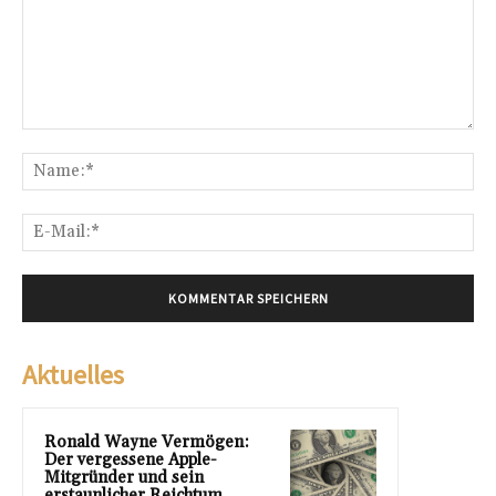
Kommentar:
Na
E-
Mai
Aktuelles
Ronald Wayne Vermögen:
Der vergessene Apple-
Mitgründer und sein
erstaunlicher Reichtum