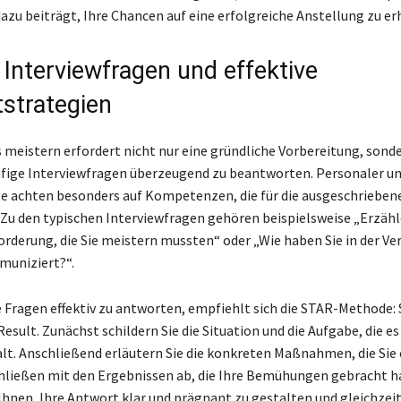
dazu beiträgt, Ihre Chancen auf eine erfolgreiche Anstellung zu e
 Interviewfragen und effektive
strategien
 meistern erfordert nicht nur eine gründliche Vorbereitung, sonde
ufige Interviewfragen überzeugend zu beantworten. Personaler u
e achten besonders auf Kompetenzen, die für die ausgeschrieben
. Zu den typischen Interviewfragen gehören beispielsweise „Erzähl
orderung, die Sie meistern mussten“ oder „Wie haben Sie in der V
uniziert?“.
 Fragen effektiv zu antworten, empfiehlt sich die STAR-Methode: 
Result. Zunächst schildern Sie die Situation und die Aufgabe, die es
lt. Anschließend erläutern Sie die konkreten Maßnahmen, die Sie 
hließen mit den Ergebnissen ab, die Ihre Bemühungen gebracht h
 Ihnen, Ihre Antwort klar und prägnant zu gestalten und gleichzeit