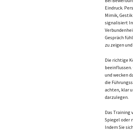
Bei Bewerbung
Eindruck. Per
Mimik, Gestik
signalisiert 
Verbundenheit
Gespräch fühl
zu zeigen und
Die richtige 
beeinflussen.
und wecken da
die Führungss
achten, klar 
darzulegen.
Das Training 
Spiegel oder 
Indem Sie sic