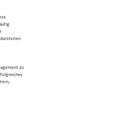
ete
äufig
r
 darstellen
ngagement zu
rfolgreiches
tern,