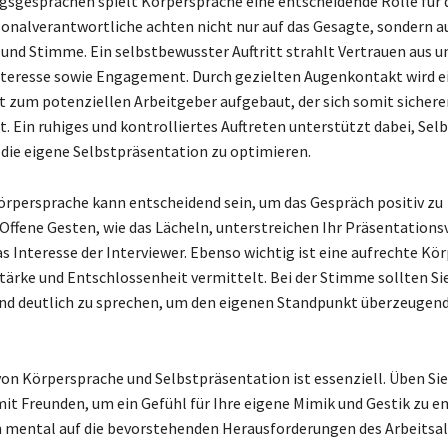
sgesprächen spielt Körpersprache eine entscheidende Rolle für 
sonalverantwortliche achten nicht nur auf das Gesagte, sondern a
 und Stimme. Ein selbstbewusster Auftritt strahlt Vertrauen aus u
Interesse sowie Engagement. Durch gezielten Augenkontakt wird e
 zum potenziellen Arbeitgeber aufgebaut, der sich somit sichere
t. Ein ruhiges und kontrolliertes Auftreten unterstützt dabei, Sel
 die eigene Selbstpräsentation zu optimieren.
Körpersprache kann entscheidend sein, um das Gespräch positiv zu
 Offene Gesten, wie das Lächeln, unterstreichen Ihr Präsentatio
s Interesse der Interviewer. Ebenso wichtig ist eine aufrechte Kö
tärke und Entschlossenheit vermittelt. Bei der Stimme sollten Si
und deutlich zu sprechen, um den eigenen Standpunkt überzeugen
von Körpersprache und Selbstpräsentation ist essenziell. Üben Si
mit Freunden, um ein Gefühl für Ihre eigene Mimik und Gestik zu e
h mental auf die bevorstehenden Herausforderungen des Arbeitsal