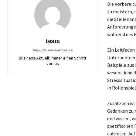
Die Vorbereit
zu meistern, i
die Stellenan
Anforderungen
während des 
team
Ein Leitfaden
https://business-aktuell.org
Unternehmen u
Business-Aktuell: Immer einen Schritt
voraus
Beispiele aus 
wesentliche R
Stresssituatio
in Rollenspie
Zusätzlich ist
Gedanken zu m
und wissen, wi
spezifischen 
auftreten. Au