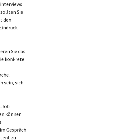
binterviews
sollten Sie
it den
Eindruck
eren Sie das
ie konkrete
ache.
h sein, sich
n Job
ren können
e
 im Gespräch
etent zu