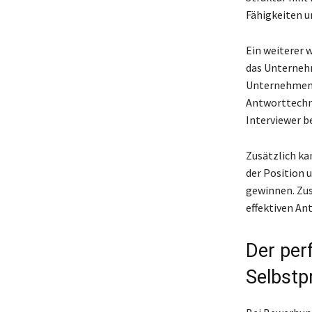
Fähigkeiten u
Ein weiterer 
das Unternehm
Unternehmens
Antworttechni
Interviewer b
Zusätzlich kan
der Position 
gewinnen. Zus
effektiven An
Der per
Selbstp