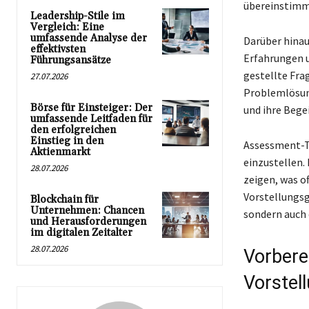
übereinstimm
Leadership-Stile im
Vergleich: Eine
umfassende Analyse der
Darüber hinau
effektivsten
Erfahrungen u
Führungsansätze
gestellte Fra
27.07.2026
Problemlösung
Börse für Einsteiger: Der
und ihre Bege
umfassende Leitfaden für
den erfolgreichen
Einstieg in den
Assessment-Tr
Aktienmarkt
einzustellen.
28.07.2026
zeigen, was of
Vorstellungsg
Blockchain für
Unternehmen: Chancen
sondern auch 
und Herausforderungen
im digitalen Zeitalter
28.07.2026
Vorbere
Vorstel