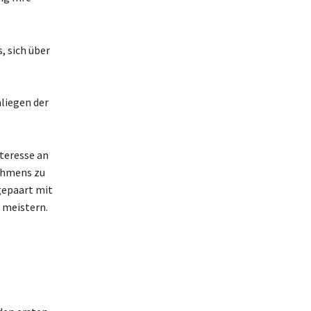
, sich über
liegen der
nteresse an
nehmens zu
gepaart mit
 meistern.