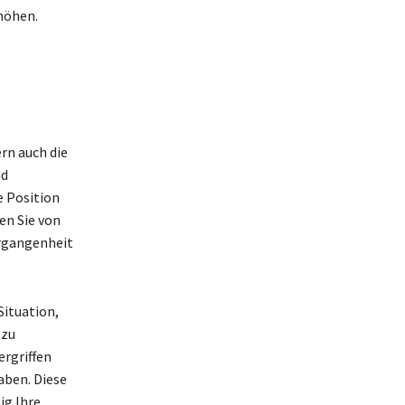
rhöhen.
rn auch die
nd
e Position
en Sie von
ergangenheit
Situation,
 zu
ergriffen
aben. Diese
ig Ihre