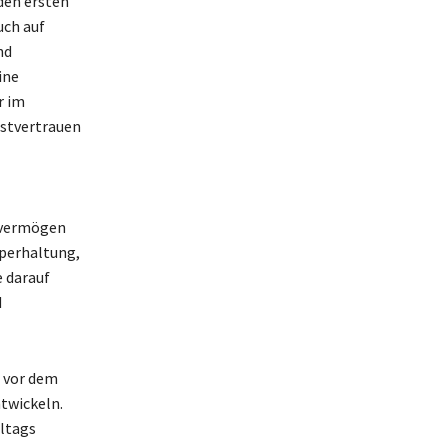
den ersten
uch auf
nd
ine
r im
bstvertrauen
nsvermögen
rperhaltung,
e darauf
d
e vor dem
ntwickeln.
ltags