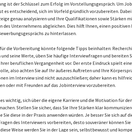
ung ist der Schlüssel zum Erfolg im Vorstellungsgespräch. Um Jo
st es entscheidend, sich im Vorfeld gründlich vorzubereiten. Dabei 
zeige genau analysieren und Ihre Qualifikationen sowie Stärken m
 des Unternehmens abgleichen. Dies hilft Ihnen, einen positiven 
Bewerbungsgesprächs zu hinterlassen.
 für die Vorbereitung könnte folgende Tipps beinhalten: Recherchi
nd seine Werte, üben Sie häufige Interviewfragen und bereiten S
Ihrer beruflichen Vergangenheit vor. Der erste Eindruck spielt eine
olle, also achten Sie auf Ihr äußeres Auftreten und Ihre Körperspr
nen im Interview sind nicht auszuschließen; daher kann es hilfreic
len oder mit Freunden auf das Jobinterview vorzubereiten.
 es wichtig, sich über die eigene Karriere und die Motivation für de
achen. Stellen Sie sicher, dass Sie Ihre Stärken klar kommunizie
e Sie diese in der Praxis anwenden würden. Je besser Sie sich auf di
Fragen des Interviewers vorbereiten, desto souveräner können Sie
f diese Weise werden Sie in der Lage sein, selbstbewusst und komp